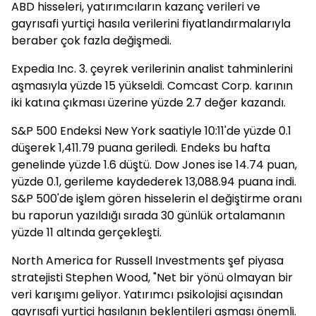
ABD hisseleri, yatırımcıların kazanç verileri ve
gayrısafi yurtiçi hasıla verilerini fiyatlandırmalarıyla
beraber çok fazla değişmedi.
Expedia Inc. 3. çeyrek verilerinin analist tahminlerini
aşmasıyla yüzde 15 yükseldi. Comcast Corp. karının
iki katına çıkması üzerine yüzde 2.7 değer kazandı.
S&P 500 Endeksi New York saatiyle 10:11'de yüzde 0.1
düşerek 1,411.79 puana geriledi. Endeks bu hafta
genelinde yüzde 1.6 düştü. Dow Jones ise 14.74 puan,
yüzde 0.1, gerileme kaydederek 13,088.94 puana indi.
S&P 500'de işlem gören hisselerin el değiştirme oranı
bu raporun yazıldığı sırada 30 günlük ortalamanın
yüzde 11 altında gerçekleşti.
North America for Russell Investments şef piyasa
stratejisti Stephen Wood, "Net bir yönü olmayan bir
veri karışımı geliyor. Yatırımcı psikolojisi açısından
gayrısafi yurtiçi hasılanın beklentileri aşması önemli.