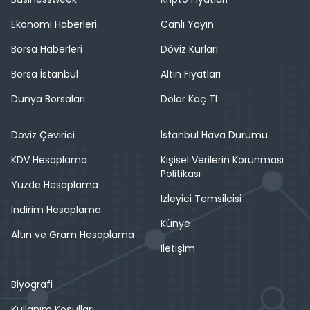
Ekonomi Haberleri
Canlı Yayın
Borsa Haberleri
Döviz Kurları
Borsa İstanbul
Altın Fiyatları
Dünya Borsaları
Dolar Kaç Tl
Döviz Çevirici
İstanbul Hava Durumu
KDV Hesaplama
Kişisel Verilerin Korunması
Politikası
Yüzde Hesaplama
İzleyici Temsilcisi
İndirim Hesaplama
Künye
Altın ve Gram Hesaplama
İletişim
Biyografi
Kullanım Koşulları