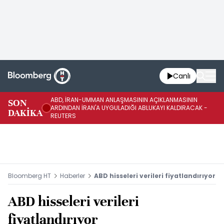
Canlı
ABD, İRAN-UMMAN ANLAŞMASININ AÇIKLANMASININ
AB
SON
ARDINDAN İRAN'A UYGULADIĞI ABLUKAYI KALDIRACAK -
GE
DAKİKA
REUTERS
UY
Bloomberg HT
Haberler
ABD hisseleri verileri fiyatlandırıyor
ABD hisseleri verileri
fiyatlandırıyor