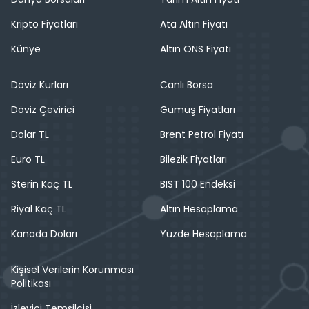
Kripto Fiyatları
Ata Altın Fiyatı
Künye
Altın ONS Fiyatı
Döviz Kurları
Canlı Borsa
Döviz Çevirici
Gümüş Fiyatları
Dolar TL
Brent Petrol Fiyatı
Euro TL
Bilezik Fiyatları
Sterin Kaç TL
BIST 100 Endeksi
Riyal Kaç TL
Altın Hesaplama
Kanada Doları
Yüzde Hesaplama
Kişisel Verilerin Korunması
Politikası
İzleyici Temsilcisi