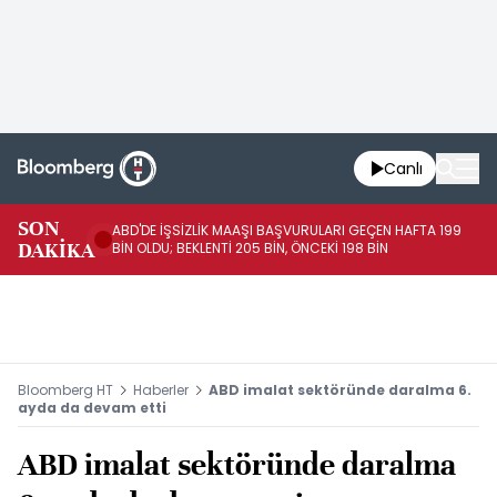
Canlı
SON
ABD'DE İŞSİZLİK MAAŞI BAŞVURULARI GEÇEN HAFTA 199
FE
DAKİKA
BİN OLDU; BEKLENTİ 205 BİN, ÖNCEKİ 198 BİN
İL
Bloomberg HT
Haberler
ABD imalat sektöründe daralma 6.
ayda da devam etti
ABD imalat sektöründe daralma