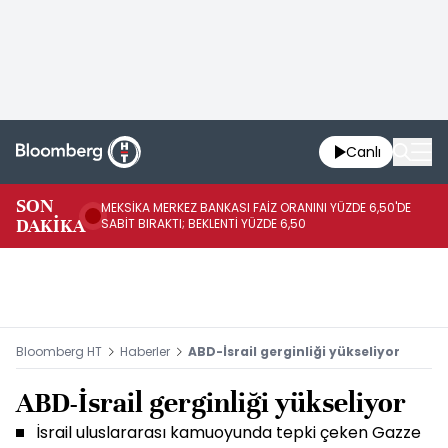
Canlı
SON
MEKSİKA MERKEZ BANKASI FAİZ ORANINI YÜZDE 6,50'DE
OY
DAKİKA
SABİT BIRAKTI; BEKLENTİ YÜZDE 6,50
AÇ
Bloomberg HT
Haberler
ABD-İsrail gerginliği yükseliyor
ABD-İsrail gerginliği yükseliyor
İsrail uluslararası kamuoyunda tepki çeken Gazze