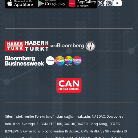
Sitemizdeki veriler Foreks tarafından sağlanmaktadır. NASDAQ, Dow Jones
Industrial Average, SHCOM, FTSE 100, CAC 40, DAX 30, Hang Seng, IBEX 35,
BOVESPA, VİOP ve Tahvil-bono verileri 15 dakika; CME, NYMEX VE S&P verileri 10