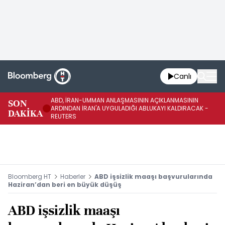
Canlı
ABD, İRAN-UMMAN ANLAŞMASININ AÇIKLANMASININ
AB
SON
ARDINDAN İRAN'A UYGULADIĞI ABLUKAYI KALDIRACAK -
GE
DAKİKA
REUTERS
UY
Bloomberg HT
Haberler
ABD işsizlik maaşı başvurularında
Haziran’dan beri en büyük düşüş
ABD işsizlik maaşı