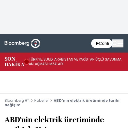
Canlı
SON
TÜRKİYE, SUUDİ ARABİSTAN VE PAKİSTAN ÜÇLÜ SAVUNMA
TR
DAKİKA
ANLAŞMASI İMZALADI
BN
Bloomberg HT
Haberler
ABD'nin elektrik üretiminde tarihi
değişim
ABD'nin elektrik üretiminde