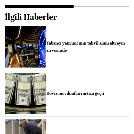
İlgili Haberler
Yabancı yatırımcının tahvil alımı altı ayın
zirvesinde
Döviz mevduatları artışa geçti