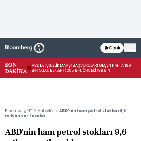
Canlı
SON
ABD'DE İŞSİZLİK MAAŞI BAŞVURULARI GEÇEN HAFTA 199
FE
DAKİKA
BİN OLDU; BEKLENTİ 205 BİN, ÖNCEKİ 198 BİN
İL
Bloomberg HT
Haberler
ABD'nin ham petrol stokları 9,6
milyon varil azaldı
ABD'nin ham petrol stokları 9,6