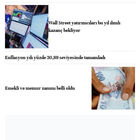
Wall Street yatırımcıları bu yıl ılımlı
kazanç bekliyor
Enflasyon yılı yüzde 30,89 seviyesinde tamamladı
Emekli ve memur zammı belli oldu