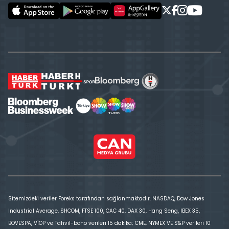
Sitemizdeki veriler Foreks tarafından sağlanmaktadır. NASDAQ, Dow Jones
Industrial Average, SHCOM, FTSE 100, CAC 40, DAX 30, Hang Seng, IBEX 35,
BOVESPA, VİOP ve Tahvil-bono verileri 15 dakika; CME, NYMEX VE S&P verileri 10