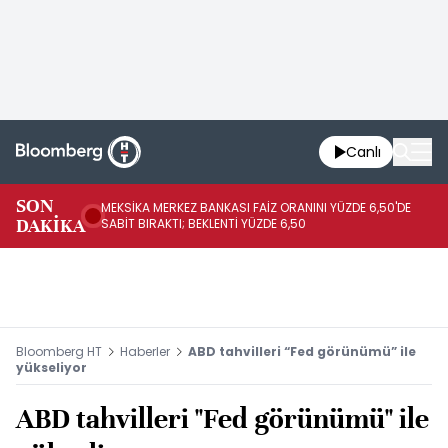
Canlı
SON
MEKSİKA MERKEZ BANKASI FAİZ ORANINI YÜZDE 6,50'DE
OY
DAKİKA
SABİT BIRAKTI; BEKLENTİ YÜZDE 6,50
AÇ
Bloomberg HT
Haberler
ABD tahvilleri “Fed görünümü” ile
yükseliyor
ABD tahvilleri "Fed görünümü" ile