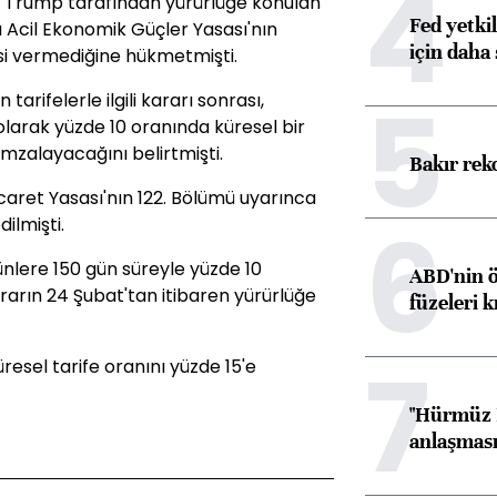
4
 Trump tarafından yürürlüğe konulan
Fed yetki
sı Acil Ekonomik Güçler Yasası'nın
için daha 
si vermediğine hükmetmişti.
5
rifelerle ilgili kararı sonrası,
olarak yüzde 10 oranında küresel bir
imzalayacağını belirtmişti.
Bakır rek
caret Yasası'nın 122. Bölümü uyarınca
6
ilmişti.
nlere 150 gün süreyle yüzde 10
ABD'nin ö
kararın 24 Şubat'tan itibaren yürürlüğe
füzeleri k
7
üresel tarife oranını yüzde 15'e
"Hürmüz B
anlaşması 