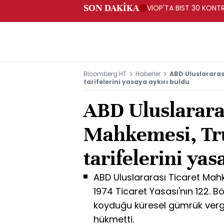
SON DAKİKA
VİOP'TA BIST 30 KONTR
Bloomberg HT
Haberler
ABD Uluslararas
tarifelerini yasaya aykırı buldu
ABD Uluslarara
Mahkemesi, Tr
tarifelerini yas
ABD Uluslararası Ticaret Ma
1974 Ticaret Yasası'nın 122.
koyduğu küresel gümrük vergi
hükmetti.