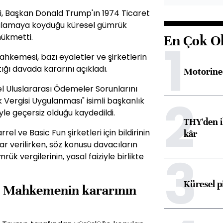
, Başkan Donald Trump'ın 1974 Ticaret
gulamaya koyduğu küresel gümrük
hükmetti.
En Çok O
1
ahkemesi, bazı eyaletler ve şirketlerin
ığı davada kararını açıkladı.
Motorine 
el Uluslararası Ödemeler Sorunlarını
2
 Vergisi Uygulanması" isimli başkanlık
iyle geçersiz olduğu kaydedildi.
THY'den i
el ve Basic Fun şirketleri için bildirinin
kâr
 verilirken, söz konusu davacıların
3
k vergilerinin, yasal faiziyle birlikte
Küresel p
ek Mahkemenin kararının