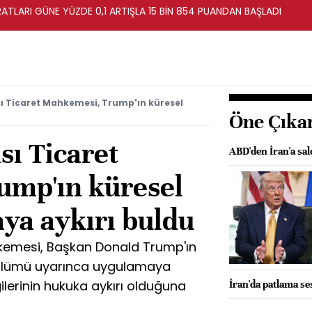
ATLARI GÜNE YÜZDE 0,1 ARTIŞLA 15 BİN 854 PUANDAN BAŞLADI
ı Ticaret Mahkemesi, Trump'ın küresel
Öne Çıka
sı Ticaret
ABD'den İran'a sal
ump'ın küresel
aya aykırı buldu
hkemesi, Başkan Donald Trump'ın
 Bölümü uyarınca uygulamaya
lerinin hukuka aykırı olduğuna
İran'da patlama se