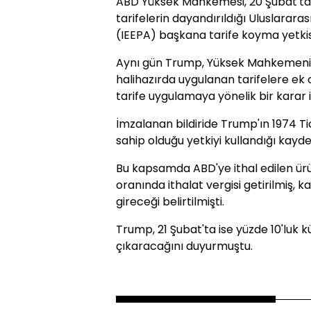
ABD Yüksek Mahkemesi, 20 Şubat'ta
tarifelerin dayandırıldığı Uluslarara
(IEEPA) başkana tarife koyma yetki
Aynı gün Trump, Yüksek Mahkemenin ta
halihazırda uygulanan tarifelere ek 
tarife uygulamaya yönelik bir karar 
İmzalanan bildiride Trump'ın 1974 Ti
sahip olduğu yetkiyi kullandığı kayded
Bu kapsamda ABD'ye ithal edilen ürü
oranında ithalat vergisi getirilmiş, 
gireceği belirtilmişti.
Trump, 21 Şubat'ta ise yüzde 10'luk k
çıkaracağını duyurmuştu.