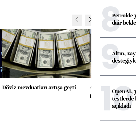
8
Petrolde 
dair bekle
9
Altın, za
desteğiyl
10
Döviz mevduatları artışa geçti
ABD'de konut başla
OpenAI, y
toparlandı
testlerde 
açıkladı