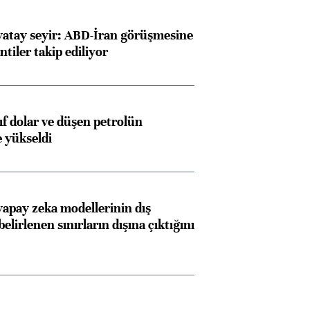
yatay seyir: ABD-İran görüşmesine
ntiler takip ediliyor
Almanya, Commerzbank
Ba
konusunda Unicredit ile
me
yıf dolar ve düşen petrolün
görüşmelere hazırlanıyor
e yükseldi
ngıçları
apay zeka modellerinin dış
belirlenen sınırların dışına çıktığını