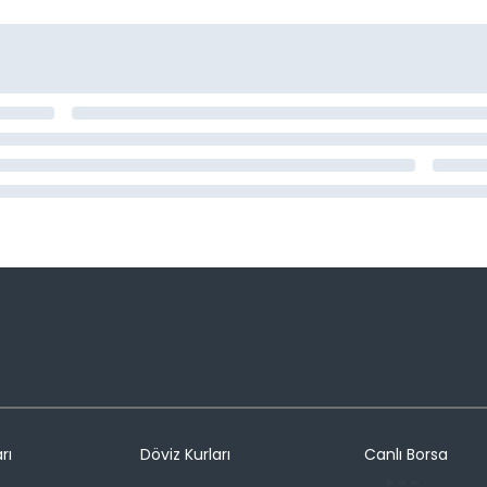
rı
Döviz Kurları
Canlı Borsa