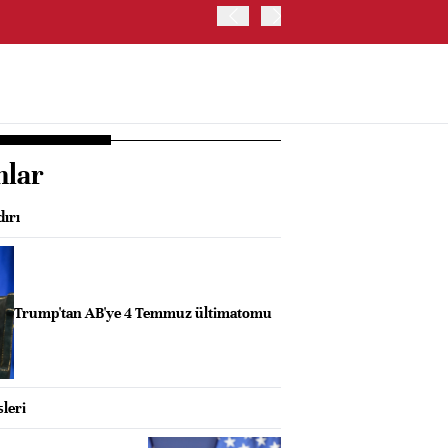
THY'NİN 2. ÇEYREKTE NET 
nlar
dırı
Trump'tan AB'ye 4 Temmuz ültimatomu
sleri