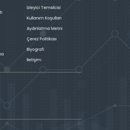
İzleyici Temsilcisi
tı
Kullanım Koşulları
Aydınlatma Metni
Çerez Politikası
Biyografi
ma
İletişim