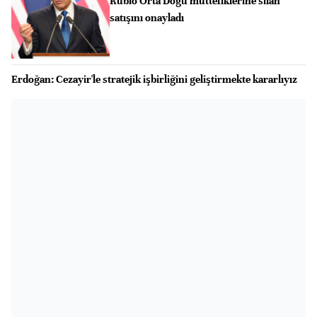
Rubio Orta Doğu müttefiklerine silah
satışını onayladı
Erdoğan: Cezayir'le stratejik işbirliğini geliştirmekte kararlıyız