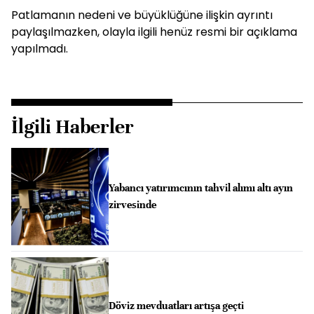
Patlamanın nedeni ve büyüklüğüne ilişkin ayrıntı
paylaşılmazken, olayla ilgili henüz resmi bir açıklama
yapılmadı.
İlgili Haberler
Yabancı yatırımcının tahvil alımı altı ayın
zirvesinde
Döviz mevduatları artışa geçti