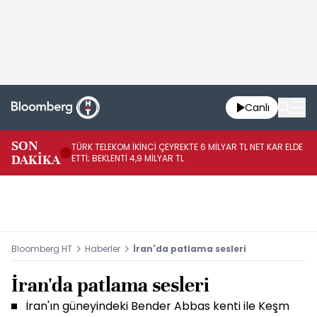
Canlı
SON
TÜRK TELEKOM İKİNCİ ÇEYREKTE 6 MİLYAR TL NET KAR ELDE
AB
DAKİKA
ETTİ; BEKLENTİ 4,9 MİLYAR TL
İR
Bloomberg HT
Haberler
İran'da patlama sesleri
İran'da patlama sesleri
İran'ın güneyindeki Bender Abbas kenti ile Keşm