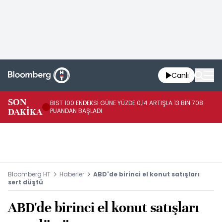
Canlı
SON
BIST 100 ENDEKSİ GÜNE YÜZDE 0,14 ARTIŞLA 13 BİN 708
JA
DAKİKA
PUANDAN BAŞLADI
EN
Bloomberg HT
Haberler
ABD'de birinci el konut satışları
sert düştü
ABD'de birinci el konut satışları