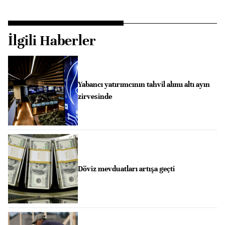
İlgili Haberler
Yabancı yatırımcının tahvil alımı altı ayın
zirvesinde
Döviz mevduatları artışa geçti