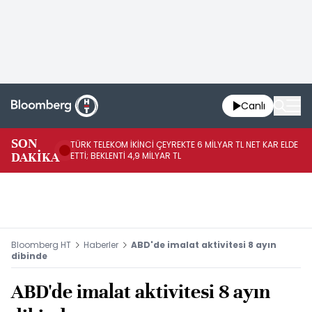
Canlı
SON
TÜRK TELEKOM İKİNCİ ÇEYREKTE 6 MİLYAR TL NET KAR ELDE
AB
DAKİKA
ETTİ; BEKLENTİ 4,9 MİLYAR TL
İR
Bloomberg HT
Haberler
ABD'de imalat aktivitesi 8 ayın
dibinde
ABD'de imalat aktivitesi 8 ayın