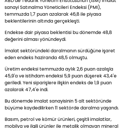
ABD'de Tedarik Yönetim Enstitüsünün (ISM) imalat
sanayi Satınalma Yöneticileri Endeksi (PMI),
temmuzda 1,7 puan azalarak 46,8 ile piyasa
beklentilerinin altında gerçekleşti.
Endekse dair piyasa beklentisi bu dönemde 48,8
değerini alması yönündeydi.
İmalat sektöründeki daralmanın sürdüğüne işaret
eden endeks haziranda 48,5 olmuştu.
Üretim endeksi temmuzda aylık 2,6 puan azalışla
45,9'a ve istihdam endeksi 5,9 puan düşerek 43,4'e
geriledi. Yeni siparişlere ilişkin endeks de 1,9 puan
azalarak 47,4'e indi.
Bu dönemde imalat sanayisinin 5 alt sektöründe
büyüme kaydedilirken 11 sektörde daralma yaşandı.
Basım, petrol ve kömür ürünleri, çeşitli imalatlar,
mobilya ve ilgili ürünler ile metalik olmayan mineral