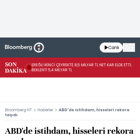
Canlı
SON
EREĞLİ İKİNCİ ÇEYREKTE 8,5 MİLYAR TL NET KAR ELDE ETTİ;
BO
DAKİKA
BEKLENTİ 5,4 MİLYAR TL
YÜ
Bloomberg HT
Haberler
ABD'de istihdam, hisseleri rekora
taşıdı
ABD'de istihdam, hisseleri rekora