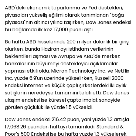
ABD'deki ekonomik toparlanma ve Fed destekleri,
piyasaları yükseliş eğilimi olarak tanımlanan "boğa
piyasası"nın altıncı yılına taşırken, Dow Jones endeksi
bu bağlamda ilk kez 17,000 puanı aştı.
Bu hafta ABD hisselerinde 200 milyar dolarlık bir giriş
olurken, bunda Haziran ayı istihdam verilerinin
beklentileri aşması ve Avrupa ve ABD'de merkez
bankalarının büyümeyi destekleyici açıklamalar
yapması etkili oldu. Micron Technology Inc. ve Netflix
Inc. yüzde 6.9'un üzerinde yükselirken, Russell 2000
Endeksi internet ve küçük çaplı şirketlerdeki iki aylık
satışların neredeyse tamamını telafi etti. Dow Jones
ulaşım endeksi ise küresel çapta imalat sanayide
görülen güçlülük ile yüzde 1.5 yükseldi.
Dow Jones endeksi 216.42 puan, yani yüzde 1.3 artışla
17,068.26 puandan haftayı tamamladı. Standard &
Poor's 500 Endeksi ise bu hafta yüzde 1.3 yükselerek