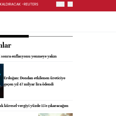
 KALDIRACAK -REUTERS
ABD DIŞİŞLERİ BAKANLIĞI
UYGULANACAK
nlar
l sonra enflasyonu yenmeye yakın
Erdoğan: Dondan etkilenen üreticiye
geçen yıl 47 milyar lira ödendi
k küresel vergiyi yüzde 15'e çıkaracağım