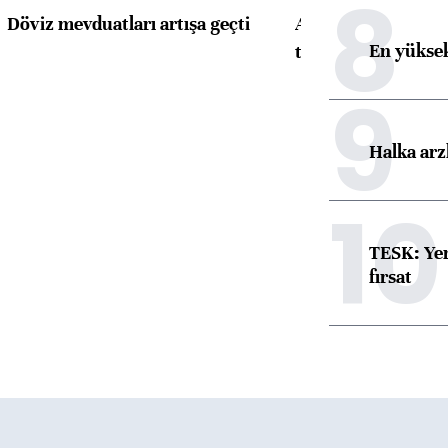
8
Döviz mevduatları artışa geçti
ABD'de konut başla
En yüksek
toparlandı
9
Halka arz
10
TESK: Yen
fırsat