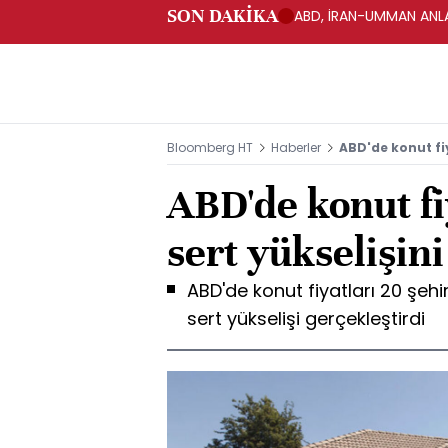
SON DAKİKA
ABD, İRAN-UMMAN ANLA
Bloomberg HT
Haberler
ABD'de konut fiy
ABD'de konut fiy
sert yükselişini
ABD'de konut fiyatları 20 şe
sert yükselişi gerçekleştirdi