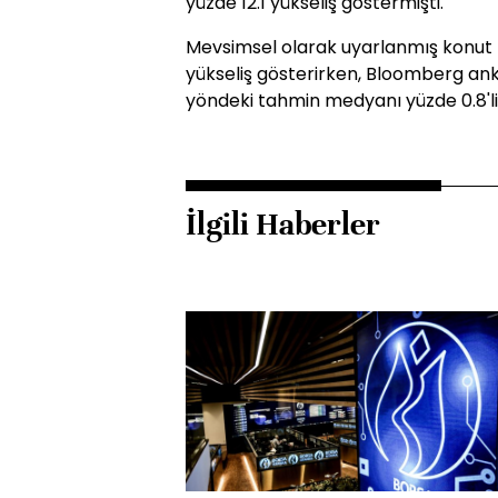
yüzde 12.1 yükseliş göstermişti.
Mevsimsel olarak uyarlanmış konut f
yükseliş gösterirken, Bloomberg ank
yöndeki tahmin medyanı yüzde 0.8'lik
İlgili Haberler