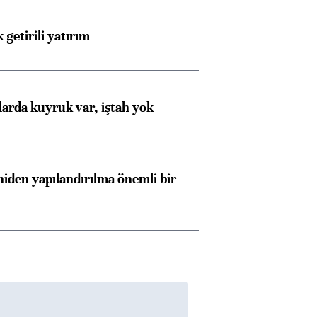
ngıçları
 getirili yatırım
larda kuyruk var, iştah yok
iden yapılandırılma önemli bir