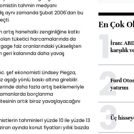
nomistin tahmin medyanı
eliş aynı zamanda Şubat 2006'dan bu
eçti.
En Çok O
1
 artış hanehalkı zenginliğine katkı
olan tüketici harcamalarında da
İran: ABD 
gage faiz oranlarındaki yükselişten
karşılık v
ılın geri kalanında daha yavaş
2
. şef ekonomisti Lindsey Piegza,
 aşağı yönlü baskı altına girebilir.
Ford Otos
rinde daha fazla artış beklemeriyle
yatırım
on zamanlarda borçlanma
3
itesinin artık biraz yavaşlayacağını
Üç hisseye
tlerin tahminleri yüzde 10 ile yüzde 13
ziran ayında konut fiyatları yıllık bazda