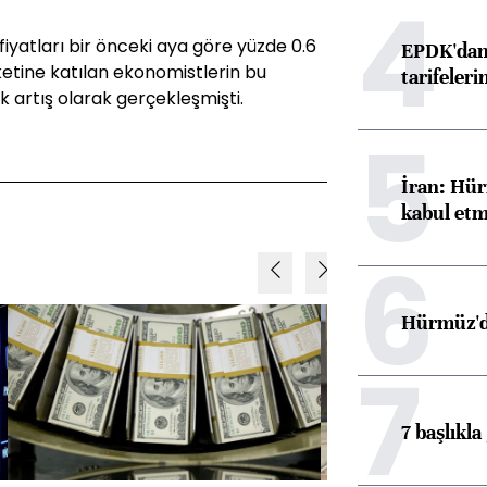
4
iyatları bir önceki aya göre yüzde 0.6
EPDK'dan 
etine katılan ekonomistlerin bu
tarifeleri
 artış olarak gerçekleşmişti.
5
İran: Hür
kabul etm
6
Hürmüz'de
7
7 başlıkla