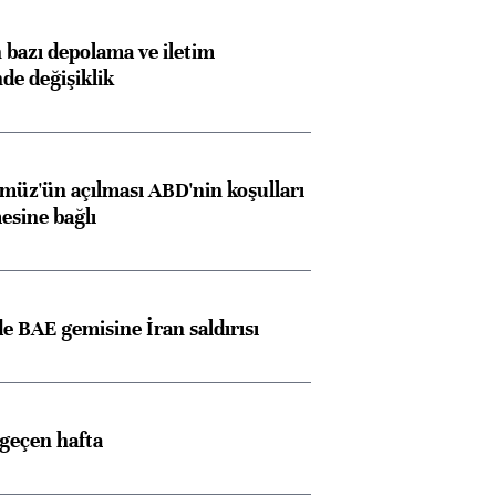
bazı depolama ve iletim
nde değişiklik
müz'ün açılması ABD'nin koşulları
esine bağlı
 BAE gemisine İran saldırısı
Almanya, Commerzbank
Ba
konusunda Unicredit ile
me
görüşmelere hazırlanıyor
 geçen hafta