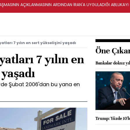
ŞMASININ AÇIKLANMASININ ARDINDAN İRAN'A UYGULADIĞI ABLUKAYI
atları 7 yılın en sert yükselişini yaşadı
Öne Çıka
atları 7 yılın en
Bankalar dokuz yı
 yaşadı
hirde Şubat 2006'dan bu yana en
Trump: Yüzde 10'lu