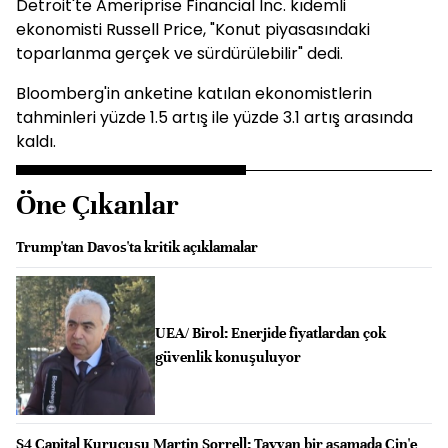
Detroit'te Ameriprise Financial Inc. kıdemli
ekonomisti Russell Price, "Konut piyasasındaki
toparlanma gerçek ve sürdürülebilir" dedi.
Bloomberg'in anketine katılan ekonomistlerin
tahminleri yüzde 1.5 artış ile yüzde 3.1 artış arasında
kaldı.
Öne Çıkanlar
Trump'tan Davos'ta kritik açıklamalar
UEA/ Birol: Enerjide fiyatlardan çok
güvenlik konuşuluyor
S4 Capital Kurucusu Martin Sorrell: Tayvan bir aşamada Çin'e