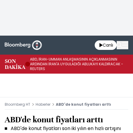
Canlı
ABD, İRAN-UMMAN ANLAŞMASININ AÇIKLANMASININ
AB
SON
ARDINDAN İRAN'A UYGULADIĞI ABLUKAYI KALDIRACAK -
GE
DAKİKA
REUTERS
UY
Bloomberg HT
Haberler
ABD'de konut fiyatları arttı
ABD'de konut fiyatları arttı
ABD'de konut fiyatları son iki yılın en hızlı artışını