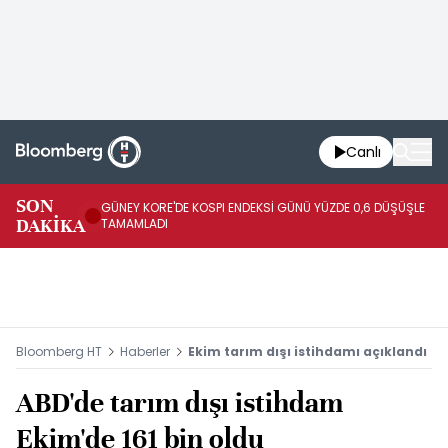
Canlı
JA
SON
GÜNEY KORE'DE KOSPI ENDEKSİ GÜNÜ YÜZDE 0,6 DÜŞÜŞLE
YÜ
DAKİKA
TAMAMLADI
TA
Bloomberg HT
Haberler
Ekim tarım dışı istihdamı açıklandı
ABD'de tarım dışı istihdam
Ekim'de 161 bin oldu