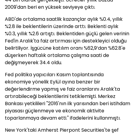
2009'dan beri en yüksek seviyeye çıktı.
ABD'de ortalama saatlik kazançlar aylık %0.4, yıllık
%2.8 ile beklentilerin üzerinde arttı. Beklenti aylık
%0.3, yıllık %2.6 artıştı. Beklentiden güçlü gelen verinin
Fed'in Aralık'ta faiz artırması için destekleyici olduğu
belirtiliyor. İşgücüne katılım oranı %62,9’dan %62.8'e
düşerken haftalık ortalama çalışma saati de
değişmeyerek 34.4 oldu.
Fed politika yapıcıları Kasım toplantısında
ekonomiye yönelik Eylül ayına benzer bir
değerlendirme yapmış ve faiz oranlarını Aralık'ta
artırabileceği beklentilerini tetiklemişti. Merkez
Bankası yetkilileri "2016'nın ilk yarısından beri istihdam
piyasası güçlenmeye ve ekonomik aktivite
toparlanmaya devam etti." ifadelerini kullanmıştı.
New York'taki Amherst Pierpont Securities'te şef