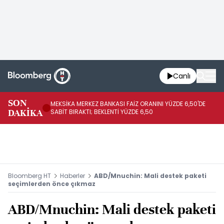
Canlı
SON
MEKSİKA MERKEZ BANKASI FAİZ ORANINI YÜZDE 6,50'DE
OY
DAKİKA
SABİT BIRAKTI; BEKLENTİ YÜZDE 6,50
AÇ
Bloomberg HT
Haberler
ABD/Mnuchin: Mali destek paketi
seçimlerden önce çıkmaz
ABD/Mnuchin: Mali destek paketi