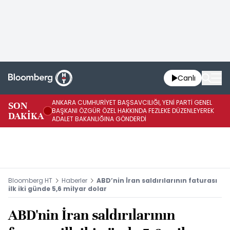
Canlı
ANKARA CUMHURİYET BAŞSAVCILIĞI, YENİ PARTİ GENEL
SON
YE
BAŞKANI ÖZGÜR ÖZEL HAKKINDA FEZLEKE DÜZENLEYEREK
DAKİKA
HA
ADALET BAKANLIĞINA GÖNDERDİ
Bloomberg HT
Haberler
ABD’nin İran saldırılarının faturası
ilk iki günde 5,6 milyar dolar
ABD'nin İran saldırılarının