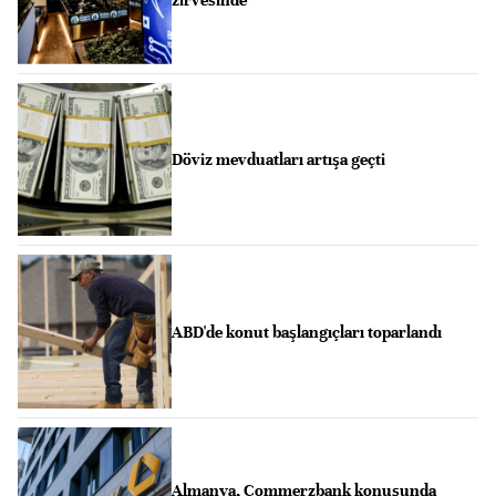
zirvesinde
Döviz mevduatları artışa geçti
ABD'de konut başlangıçları toparlandı
Almanya, Commerzbank konusunda