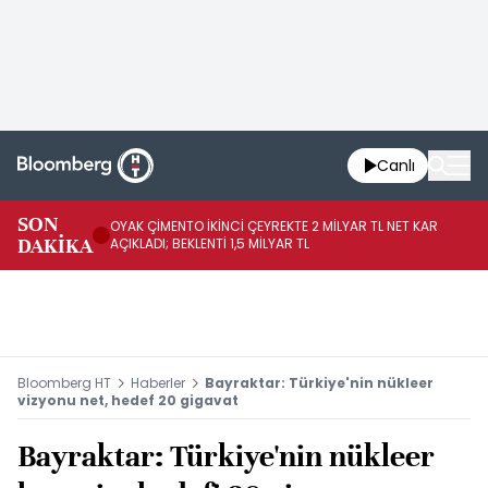
Canlı
İR
SON
OYAK ÇİMENTO İKİNCİ ÇEYREKTE 2 MİLYAR TL NET KAR
YÖ
DAKİKA
AÇIKLADI; BEKLENTİ 1,5 MİLYAR TL
OL
Bloomberg HT
Haberler
Bayraktar: Türkiye'nin nükleer
vizyonu net, hedef 20 gigavat
Bayraktar: Türkiye'nin nükleer