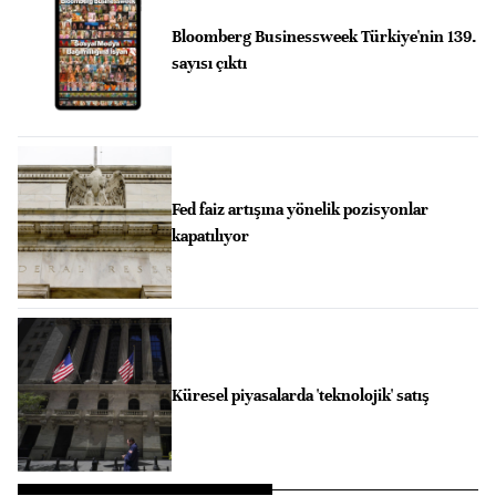
Bloomberg Businessweek Türkiye'nin 139.
sayısı çıktı
Fed faiz artışına yönelik pozisyonlar
kapatılıyor
Küresel piyasalarda 'teknolojik' satış