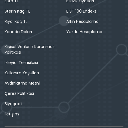
Euro TL
Bilezik Fiyatları
Sterin Kaç TL
BIST 100 Endeksi
Riyal Kaç TL
Altın Hesaplama
Kanada Doları
Yüzde Hesaplama
Kişisel Verilerin Korunması
Politikası
İzleyici Temsilcisi
Kullanım Koşulları
Aydınlatma Metni
Çerez Politikası
Biyografi
İletişim