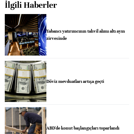
İlgili Haberler
Yabancı yatırımcının tahvil alımı altı ayın
zirvesinde
Döviz mevduatları artışa geçti
ABD'de konut başlangıçları toparlandı