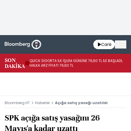
Canlı
SON
QUICK SİGORTA İLK İŞLEM GÜNÜNE 76,60 TL İLE BAŞLADI,
BI
DAKİKA
HALKA ARZ FİYATI 76,60 TL
PU
Bloomberg HT
Haberler
Açığa satış yasağı uzatıldı
SPK açığa satış yasağını 26
Mayıs'a kadar uzattı