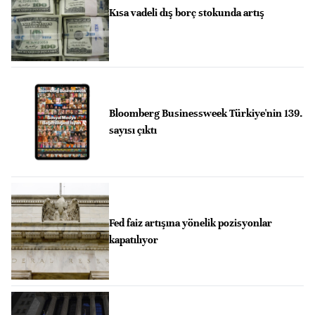
Kısa vadeli dış borç stokunda artış
Bloomberg Businessweek Türkiye'nin 139.
sayısı çıktı
Fed faiz artışına yönelik pozisyonlar
kapatılıyor