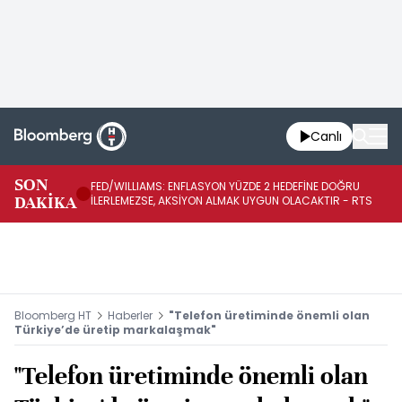
Canlı
BA
SON
FED/WILLIAMS: ENFLASYON YÜZDE 2 HEDEFİNE DOĞRU
SÜ
DAKİKA
İLERLEMEZSE, AKSİYON ALMAK UYGUN OLACAKTIR - RTS
AZ
Bloomberg HT
Haberler
"Telefon üretiminde önemli olan
Türkiye’de üretip markalaşmak"
"Telefon üretiminde önemli olan