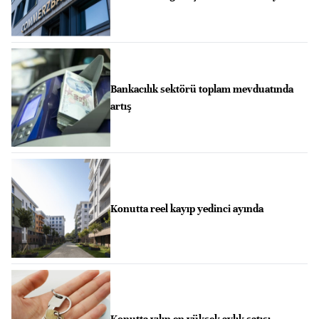
Bankacılık sektörü toplam mevduatında
artış
Konutta reel kayıp yedinci ayında