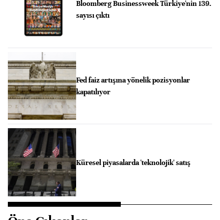
Bloomberg Businessweek Türkiye'nin 139.
sayısı çıktı
Fed faiz artışına yönelik pozisyonlar
kapatılıyor
Küresel piyasalarda 'teknolojik' satış