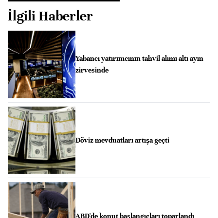
İlgili Haberler
Yabancı yatırımcının tahvil alımı altı ayın
zirvesinde
Döviz mevduatları artışa geçti
ABD'de konut başlangıçları toparlandı