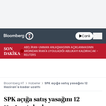
Canlı
ABD, İRAN-UMMAN ANLAŞMASININ AÇIKLANMASININ
AB
SON
ARDINDAN İRAN'A UYGULADIĞI ABLUKAYI KALDIRACAK -
GE
DAKİKA
REUTERS
UY
Bloomberg HT
Haberler
SPK açığa satış yasağını 12
Haziran'a kadar uzattı
SPK açığa satış yasağını 12