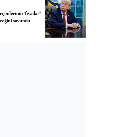
çimlerinin "fiyatlar"
eceğini savundu