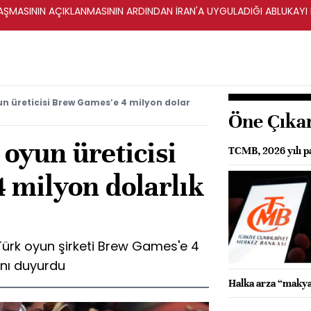
ŞMASININ AÇIKLANMASININ ARDINDAN İRAN'A UYGULADIĞI ABLUKAYI
un üreticisi Brew Games’e 4 milyon dolar
Öne Çıka
 oyun üreticisi
TCMB, 2026 yılı pa
 milyon dolarlık
Türk oyun şirketi Brew Games'e 4
ını duyurdu
Halka arza “makya