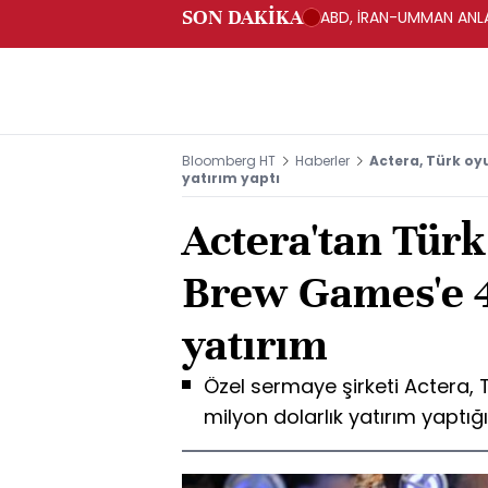
SON DAKİKA
ABD, İRAN-UMMAN ANLA
Bloomberg HT
Haberler
Actera, Türk oy
yatırım yaptı
Actera'tan Türk
Brew Games'e 4
yatırım
Özel sermaye şirketi Actera, 
milyon dolarlık yatırım yaptığ