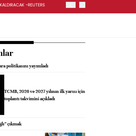
 KALDIRACAK -REUTERS
ABD DIŞİŞLERİ BAKANLIĞI
UYGULANACAK
nlar
ra politikasını yayımladı
TCMB, 2026 ve 2027 yılının ilk yarısı için
toplantı takvimini açıkladı
jlı” çıkmak