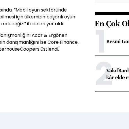
sında, “Mobil oyun sektöründe
bilmesi için ülkemizin başarılı oyun
En Çok O
1
deceğiz.” ifadeleri yer aldı.
danışmanlığını Acar & Ergönen
Resmi Ga
ın danışmanlığını ise Core Finance,
aterhouseCoopers üstlendi.
2
VakıfBank
kâr elde e