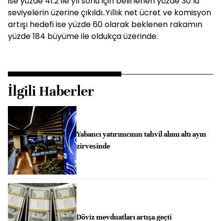
ise yüzde 41.2 ile yıl sonu için belirlenen yüzde 30’lu
seviyelerin üzerine çıkıldı..Yıllık net ücret ve komisyon
artışı hedefi ise yüzde 60 olarak beklenen rakamın
yüzde 184 büyüme ile oldukça üzerinde.
İlgili Haberler
Yabancı yatırımcının tahvil alımı altı ayın
zirvesinde
Döviz mevduatları artışa geçti