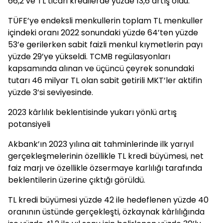
66,2 ve TL ticari kredilerde yüzde 13,6 artış oldu.
TÜFE’ye endeksli menkullerin toplam TL menkuller
içindeki oranı 2022 sonundaki yüzde 64’ten yüzde
53’e gerilerken sabit faizli menkul kıymetlerin payı
yüzde 29’ye yükseldi. TCMB regülasyonları
kapsamında alınan ve üçüncü çeyrek sonundaki
tutarı 46 milyar TL olan sabit getirili MKT’ler aktifin
yüzde 3’si seviyesinde.
2023 kârlılık beklentisinde yukarı yönlü artış
potansiyeli
Akbank’ın 2023 yılına ait tahminlerinde ilk yarıyıl
gerçekleşmelerinin özellikle TL kredi büyümesi, net
faiz marjı ve özellikle özsermaye karlılığı tarafında
beklentilerin üzerine çıktığı görüldü.
TL kredi büyümesi yüzde 42 ile hedeflenen yüzde 40
oranının üstünde gerçekleşti, özkaynak kârlılığında