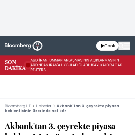
Canlı
ABD, İRAN-UMMAN ANLAŞMASININ AÇIKLANMASININ
AB
SON
ARDINDAN İRAN'A UYGULADIĞI ABLUKAYI KALDIRACAK -
GE
DAKİKA
REUTERS
UY
Bloomberg HT
Haberler
Akbank'tan 3. çeyrekte piyasa
beklentisinin üzerinde net kâr
Akbank'tan 3. çeyrekte piyasa