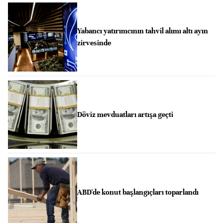
Yabancı yatırımcının tahvil alımı altı ayın
zirvesinde
Döviz mevduatları artışa geçti
ABD'de konut başlangıçları toparlandı