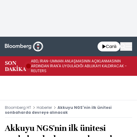
Canlı
ABD, İRAN-UMMAN ANLAŞMASININ AÇIKLANMASININ
AB
SON
ARDINDAN İRAN'A UYGULADIĞI ABLUKAYI KALDIRACAK -
GE
DAKİKA
REUTERS
UY
Bloomberg HT
Haberler
Akkuyu NGS'nin ilk ünitesi
sonbaharda devreye alınacak
Akkuyu NGS'nin ilk ünitesi