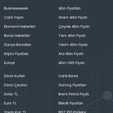
Businessweek
Altın Fiyatları
Canlı Yayın
Gram Altın Fiyatı
Ekonomi Haberleri
Çeyrek Altın Fiyatı
Borsa Haberleri
Tam Altın Fiyatı
Dünya Borsaları
Yarım Altın Fiyatı
Kripto Fiyatları
Ata Altın Fiyatı
Künye
Altın ONS Fiyatı
Döviz Kurları
Canlı Borsa
Döviz Çevirici
Gümüş Fiyatları
Dolar TL
Brent Petrol Fiyatı
Euro TL
Bilezik Fiyatları
Sterin Kaç TL
BIST 100 Endeksi