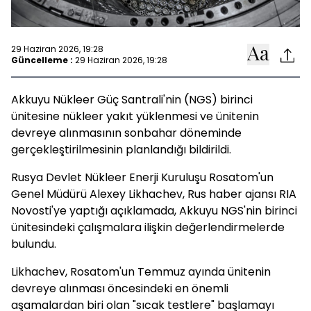
29 Haziran 2026, 19:28
Güncelleme :
29 Haziran 2026, 19:28
Akkuyu Nükleer Güç Santrali'nin (NGS) birinci
ünitesine nükleer yakıt yüklenmesi ve ünitenin
devreye alınmasının sonbahar döneminde
gerçekleştirilmesinin planlandığı bildirildi.
Rusya Devlet Nükleer Enerji Kuruluşu Rosatom'un
Genel Müdürü Alexey Likhachev, Rus haber ajansı RIA
Novosti'ye yaptığı açıklamada, Akkuyu NGS'nin birinci
ünitesindeki çalışmalara ilişkin değerlendirmelerde
bulundu.
Likhachev, Rosatom'un Temmuz ayında ünitenin
devreye alınması öncesindeki en önemli
aşamalardan biri olan "sıcak testlere" başlamayı