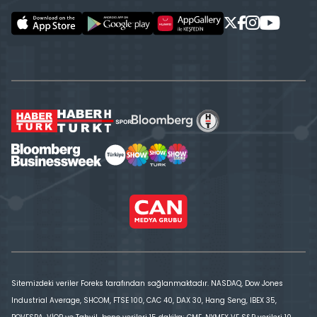
Sitemizdeki veriler Foreks tarafından sağlanmaktadır. NASDAQ, Dow Jones
Industrial Average, SHCOM, FTSE 100, CAC 40, DAX 30, Hang Seng, IBEX 35,