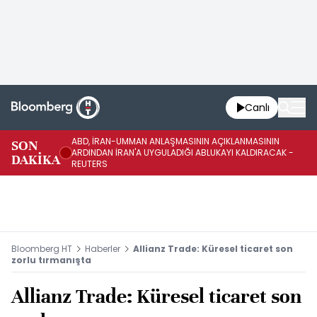
Canlı
ABD, İRAN-UMMAN ANLAŞMASININ AÇIKLANMASININ
AB
SON
ARDINDAN İRAN'A UYGULADIĞI ABLUKAYI KALDIRACAK -
GE
DAKİKA
REUTERS
UY
Bloomberg HT
Haberler
Allianz Trade: Küresel ticaret son
zorlu tırmanışta
Allianz Trade: Küresel ticaret son