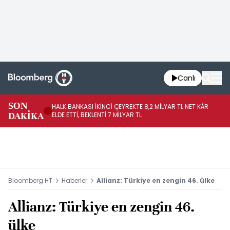
Canlı
SON
HALK BANKASI İKİNCİ ÇEYREKTE 8,2 MİLYAR TL NET KÂR
İŞ
DAKİKA
ELDE ETTİ, BEKLENTİ 7 MİLYAR TL
MÜ
Bloomberg HT
Haberler
Allianz: Türkiye en zengin 46. ülke
Allianz: Türkiye en zengin 46.
ülke