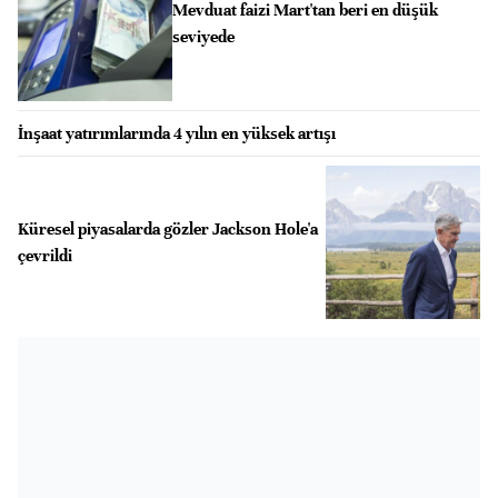
Mevduat faizi Mart'tan beri en düşük
seviyede
İnşaat yatırımlarında 4 yılın en yüksek artışı
Küresel piyasalarda gözler Jackson Hole'a
çevrildi