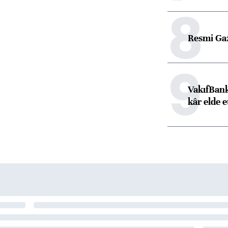
8
Resmi Ga
9
VakıfBank
kâr elde e