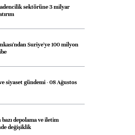
dencilik sektörüne 3 milyar
atırım
kası'ndan Suriye'ye 100 milyon
ibe
e siyaset gündemi - 08 Ağustos
bazı depolama ve iletim
nde değişiklik