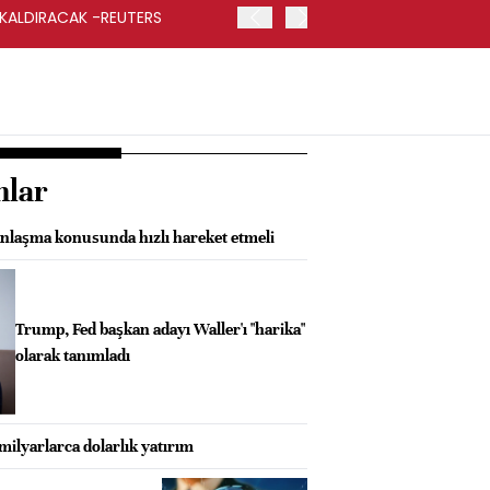
 KALDIRACAK -REUTERS
ABD DIŞİŞLERİ BAKANLIĞI
UYGULANACAK
nlar
laşma konusunda hızlı hareket etmeli
Trump, Fed başkan adayı Waller'ı "harika"
olarak tanımladı
 milyarlarca dolarlık yatırım