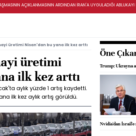
ŞMASININ AÇIKLANMASININ ARDINDAN İRAN'A UYGULADIĞI ABLUKAYI
yi üretimi Nisan'dan bu yana ilk kez arttı
Öne Çıka
ayi üretimi
Trump: Ukrayna an
na ilk kez arttı
'ta aylık yüzde 1 artış kaydetti.
na ilk kez aylık artış görüldü.
Nvidia'dan İsrail'e