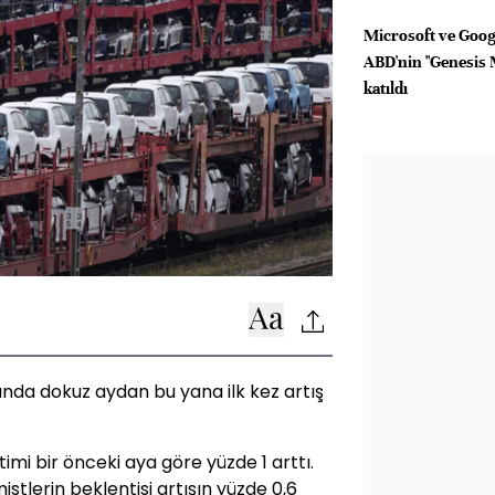
Microsoft ve Googl
ABD'nin "Genesis 
katıldı
nda dokuz aydan bu yana ilk kez artış
mi bir önceki aya göre yüzde 1 arttı.
tlerin beklentisi artışın yüzde 0,6