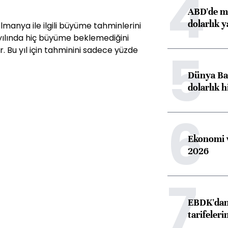
4
ABD'de ma
dolarlık y
manya ile ilgili büyüme tahminlerini
ılında hiç büyüme beklemediğini
5
. Bu yıl için tahminini sadece yüzde
Dünya Ban
dolarlık h
6
Ekonomi v
2026
7
EBDK'dan 
tarifeleri