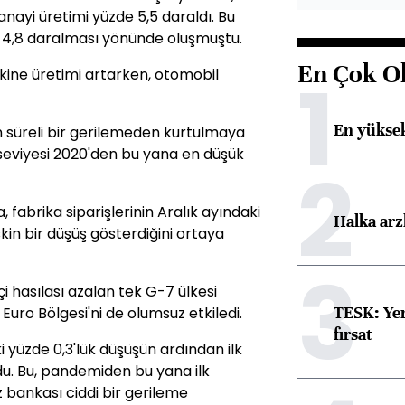
sanayi üretimi yüzde 5,5 daraldı. Bu
de 4,8 daralması yönünde oluşmuştu.
En Çok O
1
kine üretimi artarken, otomobil
En yüksek
 süreli bir gerilemeden kurtulmaya
 seviyesi 2020'den bu yana en düşük
2
fabrika siparişlerinin Aralık ayındaki
Halka arz
in bir düşüş gösterdiğini ortaya
3
çi hasılası azalan tek G-7 ülkesi
TESK: Yen
Euro Bölgesi'ni de olumsuz etkiledi.
fırsat
 yüzde 0,3'lük düşüşün ardından ilk
u. Bu, pandemiden bu yana ilk
bankası ciddi bir gerileme