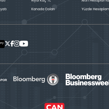
yatı
Riyal Kaç TL
Altın Hesaplama
iyatı
Kanada Doları
Yüzde Hesapla