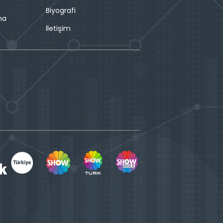
Biyografi
ma
İletişim