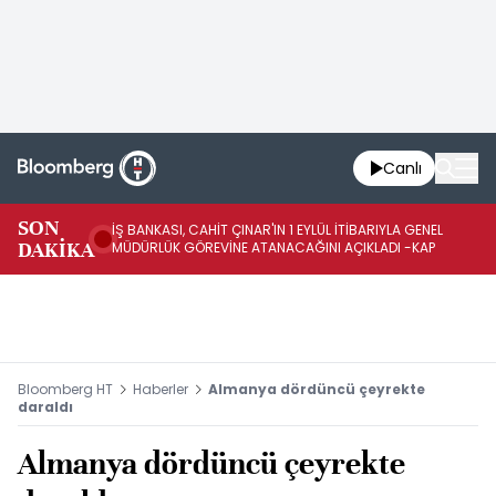
Canlı
SON
İŞ BANKASI, CAHİT ÇINAR'IN 1 EYLÜL İTİBARIYLA GENEL
İŞ
DAKİKA
MÜDÜRLÜK GÖREVİNE ATANACAĞINI AÇIKLADI -KAP
GÖ
Bloomberg HT
Haberler
Almanya dördüncü çeyrekte
daraldı
Almanya dördüncü çeyrekte