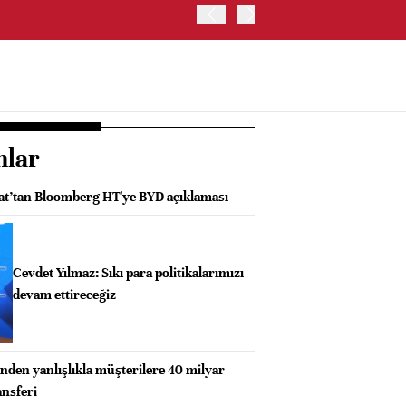
ABD HAZİNE BAKANLIĞI'NIN
nlar
lat’tan Bloomberg HT'ye BYD açıklaması
Cevdet Yılmaz: Sıkı para politikalarımızı
devam ettireceğiz
inden yanlışlıkla müşterilere 40 milyar
ansferi