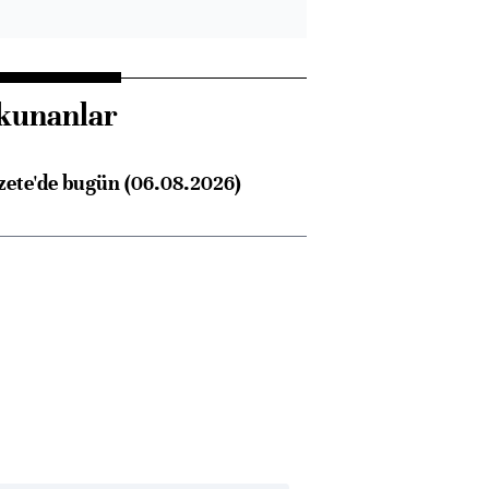
kunanlar
Almanya, Commerzbank
Ba
zete'de bugün (06.08.2026)
konusunda Unicredit ile
me
görüşmelere hazırlanıyor
ngıçları