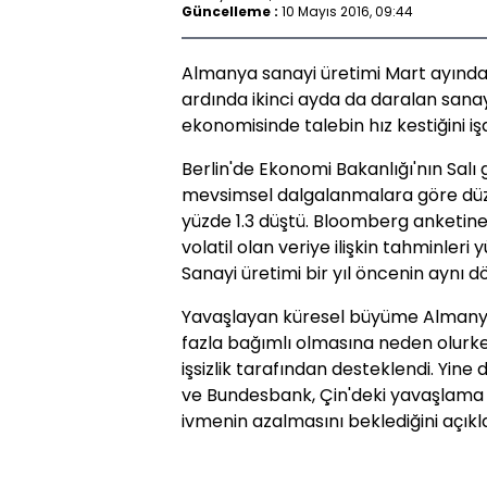
Güncelleme :
10 Mayıs 2016, 09:44
Almanya sanayi üretimi Mart ayında 
ardında ikinci ayda da daralan sanay
ekonomisinde talebin hız kestiğini iş
Berlin'de Ekonomi Bakanlığı'nın Sal
mevsimsel dalgalanmalara göre düze
yüzde 1.3 düştü. Bloomberg anketine
volatil olan veriye ilişkin tahminler
Sanayi üretimi bir yıl öncenin aynı 
Yavaşlayan küresel büyüme Almanya
fazla bağımlı olmasına neden olurk
işsizlik tarafından desteklendi. Yine
ve Bundesbank, Çin'deki yavaşlama g
ivmenin azalmasını beklediğini açıkl