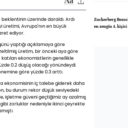
beklentinin üzerinde daraldı. Ardı
Zuckerberg Bezos
i üretimi, Avrupa'nın en büyük
en zengin 4. kişisi
aret ediyor.
ı günü yaptığı açıklamaya göre
ltilmiş üretim, bir önceki aya göre
 katılan ekonomistlerin genellikle
i yüzde 0.2 düşüş olacağı yönündeydi.
dönemine göre yüzde 0.3 arttı.
 ekonomisinin iç talebe giderek daha
en, bu durum rekor düşük seviyedeki
 de, işletme güveni geçtiğimiz ay azalmış
ibi zorluklar nedeniyle ikinci çeyrekte
amıştı.