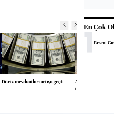
En Çok O
1
Resmi Ga
Döviz mevduatları artışa geçti
ABD'de konut başla
toparlandı