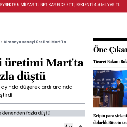
EYREKTE 6 MİLYAR TL NET KAR ELDE ETTİ; BEKLENTİ 4,9 MİLYAR TL
Almanya sanayi üretimi Mart'ta
Öne Çıka
 üretimi Mart'ta
Ticaret Bakanı Bo
zla düştü
 ayında düşerek ardı ardında
ştirdi
Kripto para şirket
dolarlık Bitcoin tr