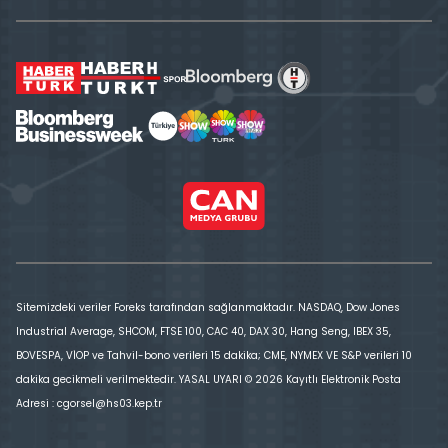
Sitemizdeki veriler Foreks tarafından sağlanmaktadır. NASDAQ, Dow Jones
Industrial Average, SHCOM, FTSE 100, CAC 40, DAX 30, Hang Seng, IBEX 35,
BOVESPA, VİOP ve Tahvil-bono verileri 15 dakika; CME, NYMEX VE S&P verileri 10
dakika gecikmeli verilmektedir. YASAL UYARI © 2026 Kayıtlı Elektronik Posta
Adresi : cgorsel@hs03.kep.tr