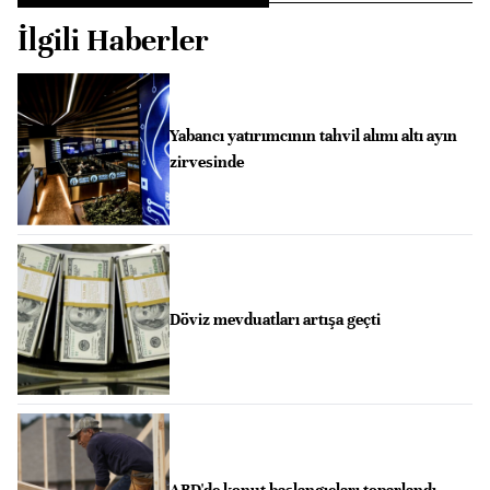
İlgili Haberler
Yabancı yatırımcının tahvil alımı altı ayın
zirvesinde
Döviz mevduatları artışa geçti
ABD'de konut başlangıçları toparlandı