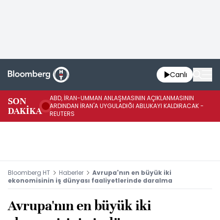
Canlı
ABD, İRAN-UMMAN ANLAŞMASININ AÇIKLANMASININ
AB
SON
ARDINDAN İRAN'A UYGULADIĞI ABLUKAYI KALDIRACAK -
GE
DAKİKA
REUTERS
UY
Bloomberg HT
Haberler
Avrupa'nın en büyük iki
ekonomisinin iş dünyası faaliyetlerinde daralma
Avrupa'nın en büyük iki