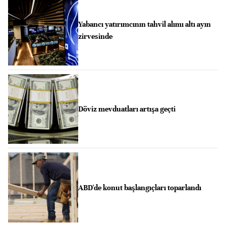
Yabancı yatırımcının tahvil alımı altı ayın
zirvesinde
Döviz mevduatları artışa geçti
ABD'de konut başlangıçları toparlandı