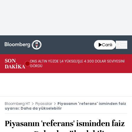
Canlı
SK
SON
ONS ALTIN YÜZDE 1,4 YÜKSELİŞLE 4.300 DOLAR SEVİYESİNİ
GE
DAKİKA
GÖRDÜ
DO
Bloomberg HT
Piyasalar
Piyasanın 'referans' isminden faiz
uyarısı: Daha da yükselebilir
Piyasanın 'referans' isminden faiz