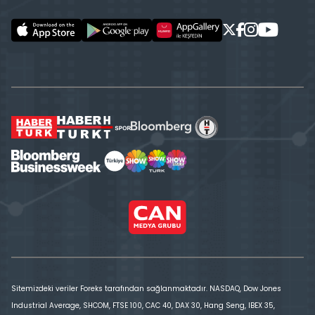
Sitemizdeki veriler Foreks tarafından sağlanmaktadır. NASDAQ, Dow Jones
Industrial Average, SHCOM, FTSE 100, CAC 40, DAX 30, Hang Seng, IBEX 35,