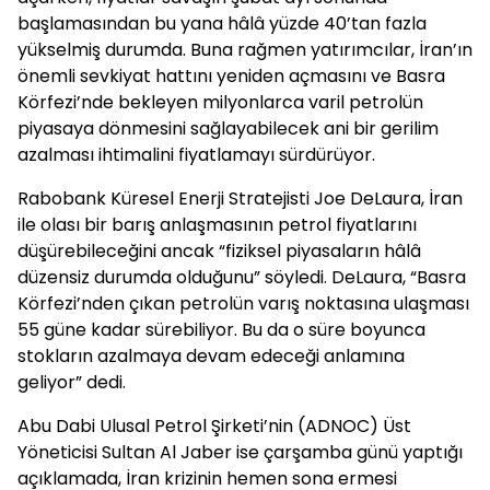
başlamasından bu yana hâlâ yüzde 40’tan fazla
yükselmiş durumda. Buna rağmen yatırımcılar, İran’ın
önemli sevkiyat hattını yeniden açmasını ve Basra
Körfezi’nde bekleyen milyonlarca varil petrolün
piyasaya dönmesini sağlayabilecek ani bir gerilim
azalması ihtimalini fiyatlamayı sürdürüyor.
Rabobank Küresel Enerji Stratejisti Joe DeLaura, İran
ile olası bir barış anlaşmasının petrol fiyatlarını
düşürebileceğini ancak “fiziksel piyasaların hâlâ
düzensiz durumda olduğunu” söyledi. DeLaura, “Basra
Körfezi’nden çıkan petrolün varış noktasına ulaşması
55 güne kadar sürebiliyor. Bu da o süre boyunca
stokların azalmaya devam edeceği anlamına
geliyor” dedi.
Abu Dabi Ulusal Petrol Şirketi’nin (ADNOC) Üst
Yöneticisi Sultan Al Jaber ise çarşamba günü yaptığı
açıklamada, İran krizinin hemen sona ermesi