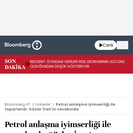
Canlı
AB
SON
BESSENT: İSTİHDAM VERİLERİ REEL EKONOMİNİN GÜCÜNÜ
Fİ
DAKİKA
OLDUĞUNDAN DÜŞÜK GÖSTERİYOR
UY
Bloomberg HT
Haberler
Petrol anlaşma iyimserliği ile
toparlandı: Gözler İran'ın cevabında
Petrol anlaşma iyimserliği ile