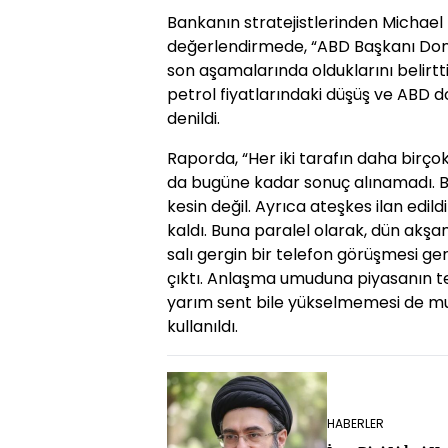
Bankanın stratejistlerinden Michael Pf
değerlendirmede, “ABD Başkanı Don
son aşamalarında olduklarını belirtti
petrol fiyatlarındaki düşüş ve ABD do
denildi.
Raporda, “Her iki tarafın daha birço
da bugüne kadar sonuç alınamadı. B
kesin değil. Ayrıca ateşkes ilan edil
kaldı. Buna paralel olarak, dün akşa
salı gergin bir telefon görüşmesi ge
çıktı. Anlaşma umuduna piyasanın te
yarım sent bile yükselmemesi de mu
kullanıldı.
HABERLER