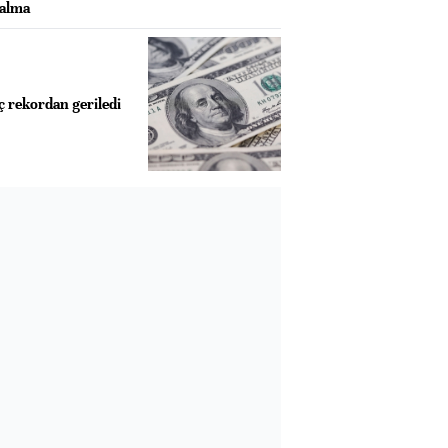
ralma
rç rekordan geriledi