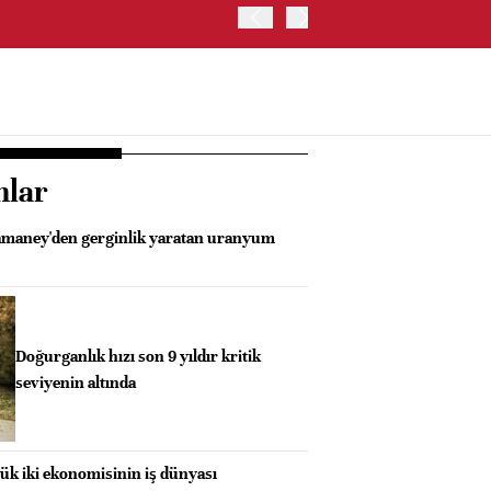
ABD HAZİNE BAKANLIĞI'NIN
nlar
Hamaney'den gerginlik yaratan uranyum
Doğurganlık hızı son 9 yıldır kritik
seviyenin altında
ük iki ekonomisinin iş dünyası