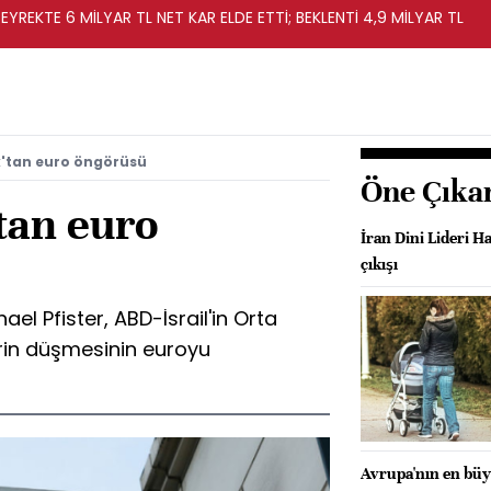
EYREKTE 6 MİLYAR TL NET KAR ELDE ETTİ; BEKLENTİ 4,9 MİLYAR TL
tan euro öngörüsü
Öne Çıka
an euro
İran Dini Lideri 
çıkışı
el Pfister, ABD-İsrail'in Orta
erin düşmesinin euroyu
Avrupa'nın en büy