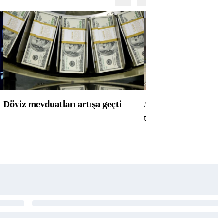
Döviz mevduatları artışa geçti
ABD'de konut başla
toparlandı