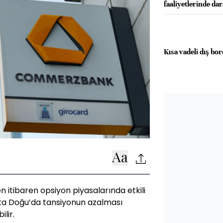
faaliyetlerinde da
Kısa vadeli dış bo
itibaren opsiyon piyasalarında etkili
Orta Doğu’da tansiyonun azalması
lir.