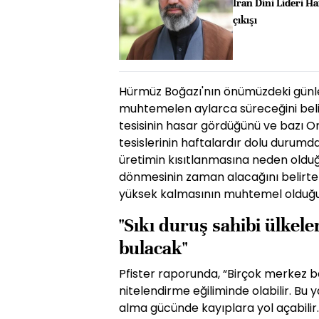
İran Dini Lideri 
çıkışı
Hürmüz Boğazı'nın önümüzdeki günlerd
muhtemelen aylarca süreceğini belir
tesisinin hasar gördüğünü ve bazı O
tesislerinin haftalardır dolu durumd
üretimin kısıtlanmasına neden olduğ
dönmesinin zaman alacağını belirten 
yüksek kalmasının muhtemel olduğun
"Sıkı duruş sahibi ülkele
bulacak"
Pfister raporunda, “Birçok merkez b
nitelendirme eğiliminde olabilir. Bu 
alma gücünde kayıplara yol açabilir.