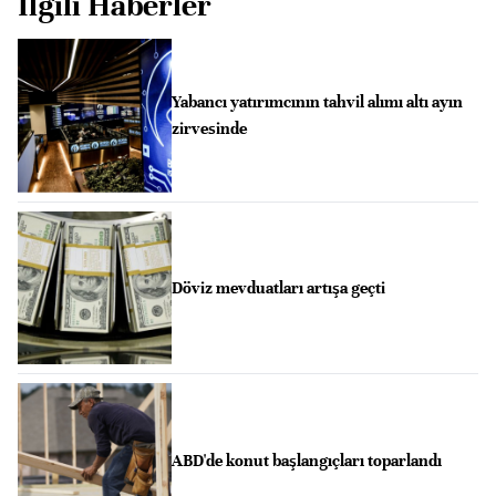
İlgili Haberler
Yabancı yatırımcının tahvil alımı altı ayın
zirvesinde
Döviz mevduatları artışa geçti
ABD'de konut başlangıçları toparlandı