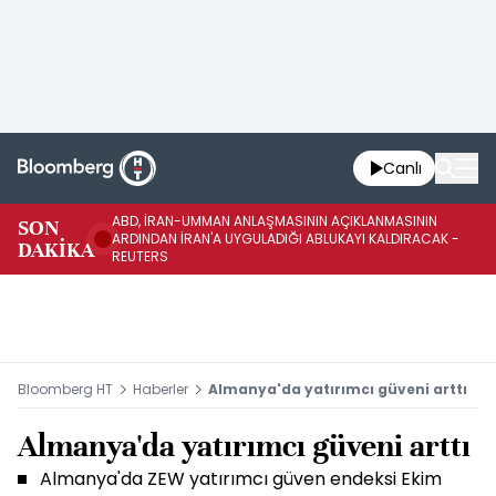
Canlı
ABD, İRAN-UMMAN ANLAŞMASININ AÇIKLANMASININ
AB
SON
ARDINDAN İRAN'A UYGULADIĞI ABLUKAYI KALDIRACAK -
GE
DAKİKA
REUTERS
UY
Bloomberg HT
Haberler
Almanya'da yatırımcı güveni arttı
Almanya'da yatırımcı güveni arttı
Almanya'da ZEW yatırımcı güven endeksi Ekim