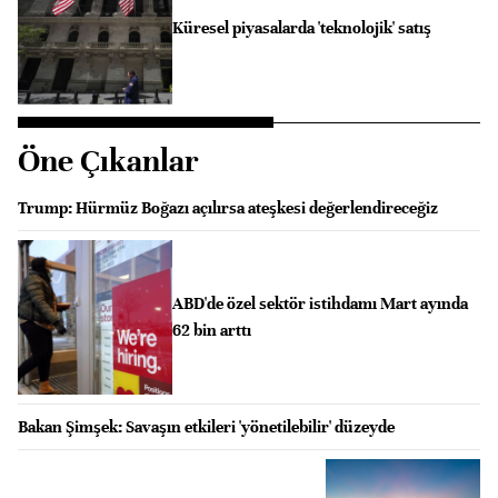
Küresel piyasalarda 'teknolojik' satış
Öne Çıkanlar
Trump: Hürmüz Boğazı açılırsa ateşkesi değerlendireceğiz
ABD'de özel sektör istihdamı Mart ayında
62 bin arttı
Bakan Şimşek: Savaşın etkileri 'yönetilebilir' düzeyde