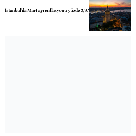
İstanbul'da Mart ayı enflasyonu yüzde 2,97