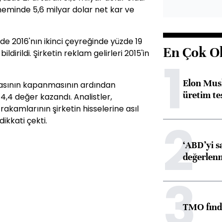
neminde 5,6 milyar dolar net kar ve
 de 2016'nın ikinci çeyreğinde yüzde 19
En Çok O
ildirildi. Şirketin reklam gelirleri 2015'in
1
Elon Musk
rsasının kapanmasının ardından
üretim tes
4,4 değer kazandı. Analistler,
rakamlarının şirketin hisselerine asıl
2
kkati çekti.
‘ABD’yi s
değerlen
3
TMO fındık