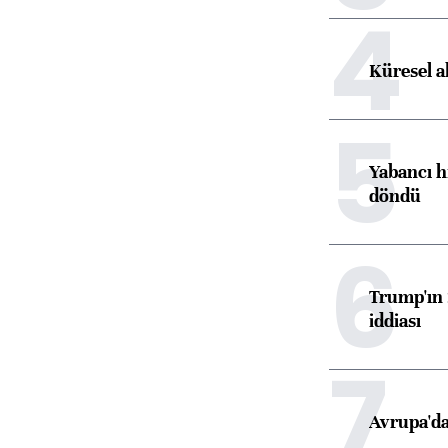
4
Küresel a
5
Yabancı h
döndü
6
Trump'ın 
iddiası
7
Avrupa'da