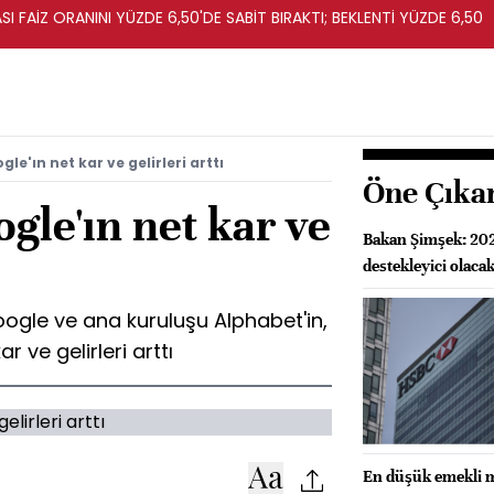
I FAİZ ORANINI YÜZDE 6,50'DE SABİT BIRAKTI; BEKLENTİ YÜZDE 6,50
le'ın net kar ve gelirleri arttı
Öne Çıka
gle'ın net kar ve
Bakan Şimşek: 202
destekleyici olaca
Google ve ana kuruluşu Alphabet'in,
r ve gelirleri arttı
En düşük emekli ma