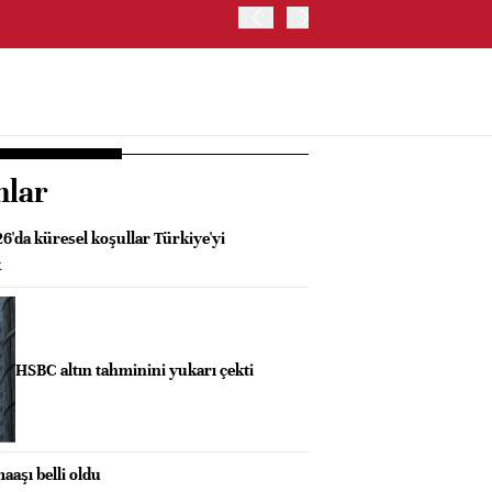
OYAK ÇİMENTO İKİNCİ ÇEY
nlar
6'da küresel koşullar Türkiye'yi
k
HSBC altın tahminini yukarı çekti
aşı belli oldu