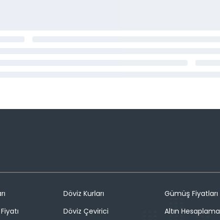
rı
Döviz Kurları
Gümüş Fiyatları
Fiyatı
Döviz Çevirici
Altın Hesaplama