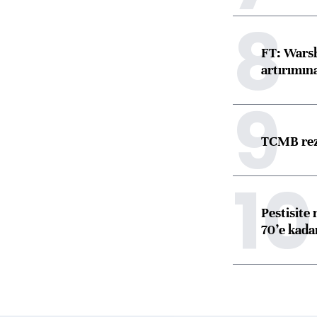
8
FT: Warsh
artırımın
9
TCMB reze
10
Pestisite
70’e kadar