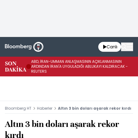
Canlı
ABD, İRAN-UMMAN ANLAŞMASININ AÇIKLANMASININ
AB
SON
ARDINDAN İRAN'A UYGULADIĞI ABLUKAYI KALDIRACAK -
GE
DAKİKA
REUTERS
UY
Bloomberg HT
Haberler
Altın 3 bin doları aşarak rekor kırdı
Altın 3 bin doları aşarak rekor
kırdı