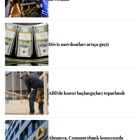
Döviz mevduatları artışa geçti
ABD'de konut başlangıçları toparlandı
Almanya, Commerzbank konusunda