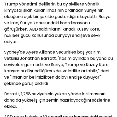
Trump yönetimi, delillerin bu ay sivillere yönelik
kimyasal silah kullanılmasının ardından Suriye'nin
olduğunu açık bir şekilde gösterdiğini kaydetti. Rusya
ve İran, Suriye konusundaki koordinasyonu
görüşürken, ABD saldırılarını kınadı. Kuzey Kore,
nükleer gücü konusunda dünyayı endişeye sevk
ediyor.
Sydney'de Ayers Alliance Securities baş yatırım
yetkilisi Jonathan Barratt, "Kasım ayından bu yana bu
seviyeleri görmedik ve Suriye, Trump ve Kuzey Kore
karışımını düşündüğümüzde, volatilite artabilir," dedi
ve "İnsanlar belirsizlikten dolayı endişe duyuyor"
şeklinde görüş bildirdi.
Barratt, 1,288 seviyesinin yukarı yönde kırılmasının
daha da yükseliş için zemin hazırlayacağını sözlerine
ekledi.
ABD para biriminin 10 önemli para karşısındaki seyrini