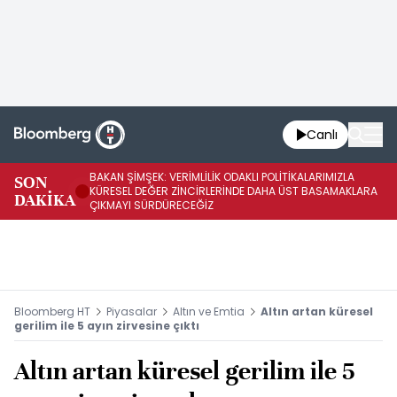
Canlı
BAKAN ŞİMŞEK: VERİMLİLİK ODAKLI POLİTİKALARIMIZLA
BA
SON
KÜRESEL DEĞER ZİNCİRLERİNDE DAHA ÜST BASAMAKLARA
VE
DAKİKA
ÇIKMAYI SÜRDÜRECEĞİZ
DÖ
Bloomberg HT
Piyasalar
Altın ve Emtia
Altın artan küresel
gerilim ile 5 ayın zirvesine çıktı
Altın artan küresel gerilim ile 5