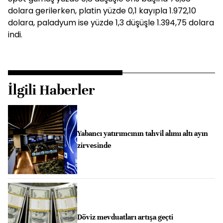
dolara gerilerken, platin yüzde 0,1 kayıpla 1.972,10
dolara, paladyum ise yüzde 1,3 düşüşle 1.394,75 dolara
indi.
İlgili Haberler
Yabancı yatırımcının tahvil alımı altı ayın
zirvesinde
Döviz mevduatları artışa geçti