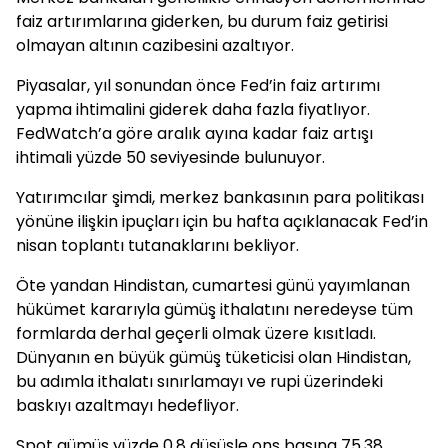
faiz artırımlarına giderken, bu durum faiz getirisi
olmayan altının cazibesini azaltıyor.
Piyasalar, yıl sonundan önce Fed’in faiz artırımı
yapma ihtimalini giderek daha fazla fiyatlıyor.
FedWatch’a göre aralık ayına kadar faiz artışı
ihtimali yüzde 50 seviyesinde bulunuyor.
Yatırımcılar şimdi, merkez bankasının para politikası
yönüne ilişkin ipuçları için bu hafta açıklanacak Fed’in
nisan toplantı tutanaklarını bekliyor.
Öte yandan Hindistan, cumartesi günü yayımlanan
hükümet kararıyla gümüş ithalatını neredeyse tüm
formlarda derhal geçerli olmak üzere kısıtladı.
Dünyanın en büyük gümüş tüketicisi olan Hindistan,
bu adımla ithalatı sınırlamayı ve rupi üzerindeki
baskıyı azaltmayı hedefliyor.
Spot gümüş yüzde 0,8 düşüşle ons başına 75,38