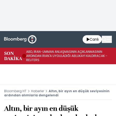
Canlı
ABD, İRAN-UMMAN ANLAŞMASININ AÇIKLANMASININ
AB
SON
ARDINDAN İRAN'A UYGULADIĞI ABLUKAYI KALDIRACAK -
GE
DAKİKA
REUTERS
UY
Bloomberg HT
Haberler
Altın, bir ayın en düşük seviyesinin
ardından alımlarla dengelendi
Altın, bir ayın en düşük