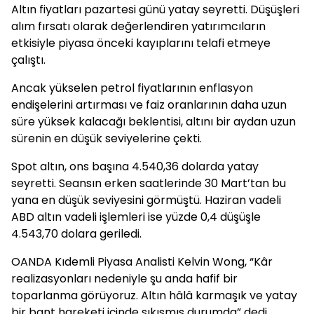
Altın fiyatları pazartesi günü yatay seyretti. Düşüşleri
alım fırsatı olarak değerlendiren yatırımcıların
etkisiyle piyasa önceki kayıplarını telafi etmeye
çalıştı.
Ancak yükselen petrol fiyatlarının enflasyon
endişelerini artırması ve faiz oranlarının daha uzun
süre yüksek kalacağı beklentisi, altını bir aydan uzun
sürenin en düşük seviyelerine çekti.
Spot altın, ons başına 4.540,36 dolarda yatay
seyretti. Seansın erken saatlerinde 30 Mart’tan bu
yana en düşük seviyesini görmüştü. Haziran vadeli
ABD altın vadeli işlemleri ise yüzde 0,4 düşüşle
4.543,70 dolara geriledi.
OANDA Kıdemli Piyasa Analisti Kelvin Wong, “Kâr
realizasyonları nedeniyle şu anda hafif bir
toparlanma görüyoruz. Altın hâlâ karmaşık ve yatay
bir bant hareketi içinde sıkışmış durumda” dedi.