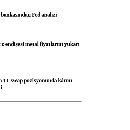
z bankasından Fed analizi
z endişesi metal fiyatlarını yukarı
 TL swap pozisyonunda kârını
i
Almanya, Commerzbank
Ba
konusunda Unicredit ile
me
görüşmelere hazırlanıyor