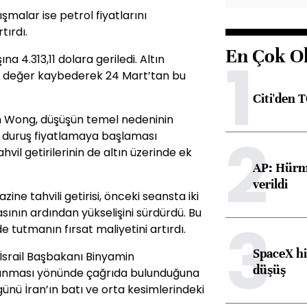
malar ise petrol fiyatlarını
tırdı.
En Çok O
1
na 4.313,11 dolara geriledi. Altın
 3 değer kaybederek 24 Mart’tan bu
Citi'den 
in Wong, düşüşün temel nedeninin
2
ir duruş fiyatlamaya başlaması
vil getirilerinin de altın üzerinde ek
AP: Hürmü
verildi
zine tahvili getirisi, önceki seansta iki
ının ardından yükselişini sürdürdü. Bu
3
de tutmanın fırsat maliyetini artırdı.
SpaceX hi
 İsrail Başbakanı Binyamin
düşüş
açınması yönünde çağrıda bulunduğuna
günü İran’ın batı ve orta kesimlerindeki