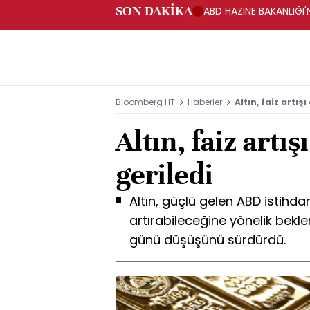
SON DAKİKA
ABD HAZİNE BAKANLIĞI'N
Bloomberg HT
Haberler
Altın, faiz artış
Altın, faiz artış
geriledi
Altın, güçlü gelen ABD istihda
artırabileceğine yönelik bekle
günü düşüşünü sürdürdü.