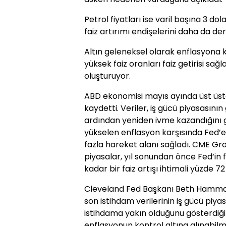
Petrol fiyatları ise varil başına 3 d
faiz artırımı endişelerini daha da deri
Altın geleneksel olarak enflasyona 
yüksek faiz oranları faiz getirisi s
oluşturuyor.
ABD ekonomisi mayıs ayında üst üste
kaydetti. Veriler, iş gücü piyasasın
ardından yeniden ivme kazandığını g
yükselen enflasyon karşısında Fed’e
fazla hareket alanı sağladı. CME G
piyasalar, yıl sonundan önce Fed’in fa
kadar bir faiz artışı ihtimali yüzde 7
Cleveland Fed Başkanı Beth Hamma
son istihdam verilerinin iş gücü pi
istihdama yakın olduğunu gösterdiği
enflasyonun kontrol altına alınabilm