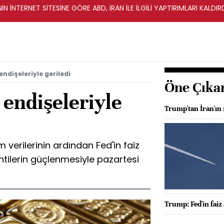
IN İNTERNET SİTESİNE GÖRE ABD, İRAN İLE İLGİLİ YAPTIRIMLARI KALDI
ı endişeleriyle geriledi
Öne Çıka
ı endişeleriyle
Trump'tan İran'ın s
m verilerinin ardından Fed'in faiz
ntilerin güçlenmesiyle pazartesi
Trump: Fed'in faiz