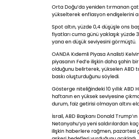
Orta Doğu’da yeniden tırmanan çatış
yükselterek enflasyon endişelerini ar
Spot altın, yüzde 0,4 düşüşle ons başı
fiyatları cuma günü yaklaşık yüzde
yana en düşük seviyesini görmüştü.
OANDA Kıdemli Piyasa Analisti Kelv
piyasanın Fed’e ilişkin daha şahin b
olduğunu belirterek, yükselen ABD tah
baskı oluşturduğunu söyledi.
Gösterge niteliğindeki 10 yıllık ABD Ha
haftanın en yüksek seviyesine çıkmas
durum, faiz getirisi olmayan altını el
İsrail, ABD Başkanı Donald Trump’ın
Netanyahu’ya yeni saldırılardan k
ilişkin haberlere rağmen, pazartesi 
askeri hedefleri vurduğunu açıkladı.