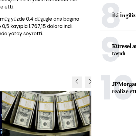
8
 etti.
İki İngili
ümüş yüzde 0,4 düşüşle ons başına
0,5 kayıpla 1.767,15 dolara indi.
9
nde yatay seyretti.
Küresel ar
taşıdı
10
JPMorgan
realize ett