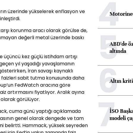
4
oların üzerinde yükselerek enflasyon ve
Motorine 
nleştirdi.
5
karşı korunma aracı olarak görülse de,
ağlamayan değerli metal üzerinde baskı
ABD'de öz
altında
 üçüncü kez güçlü istihdam artışı
6
ın geçen yıl yaşadığı yavaşlamanın
österirken, İran savaşı kaynaklı
 faizleri sabit tutma konusunda daha
Altın krit
roup’un FedWatch aracına göre
iz artırmasını fiyatlıyor. Aralık ayına
7
2 olarak görülüyor.
İSO Başka
ck, cuma günü yaptığı açıklamada
modeli ça
yasasının genel olarak dengede ve tam
ni belirtti. Hammack, yüksek seyreden
esi için Fed’in yakın zamanda faiz