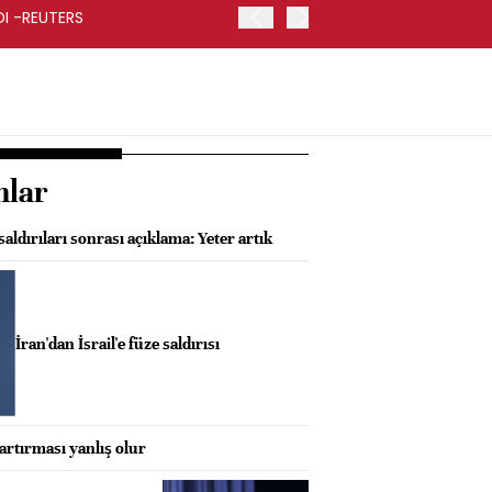
RDI -REUTERS
KOÇ HOLDİNG İKİNCİ ÇEYR
nlar
aldırıları sonrası açıklama: Yeter artık
İran'dan İsrail'e füze saldırısı
 artırması yanlış olur