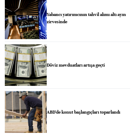
Yabancı yatırımcının tahvil alımı altı ayın
zirvesinde
Döviz mevduatları artışa geçti
ABD'de konut başlangıçları toparlandı