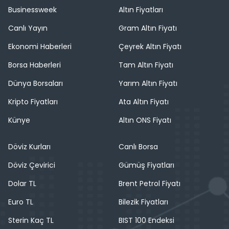
Businessweek
Altın Fiyatları
Canlı Yayın
Gram Altın Fiyatı
Ekonomi Haberleri
Çeyrek Altın Fiyatı
Borsa Haberleri
Tam Altın Fiyatı
Dünya Borsaları
Yarım Altın Fiyatı
Kripto Fiyatları
Ata Altın Fiyatı
Künye
Altın ONS Fiyatı
Döviz Kurları
Canlı Borsa
Döviz Çevirici
Gümüş Fiyatları
Dolar TL
Brent Petrol Fiyatı
Euro TL
Bilezik Fiyatları
Sterin Kaç TL
BIST 100 Endeksi