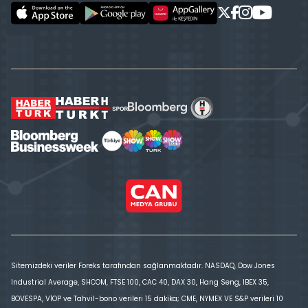
Sitemizdeki veriler Foreks tarafından sağlanmaktadır. NASDAQ, Dow Jones
Industrial Average, SHCOM, FTSE 100, CAC 40, DAX 30, Hang Seng, IBEX 35,
BOVESPA, VİOP ve Tahvil-bono verileri 15 dakika; CME, NYMEX VE S&P verileri 10