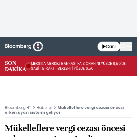
Canlı
SON
MEKSİKA MERKEZ BANKASI FAİZ ORANINI YÜZDE 6,50'DE
OY
DAKİKA
SABİT BIRAKTI; BEKLENTİ YÜZDE 6,50
AÇ
Bloomberg HT
Haberler
Mükelleflere vergi cezası öncesi
erken uyarı sistemi geliyor
Mükelleflere vergi cezası öncesi