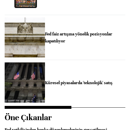
Fed faiz artışına yönelik pozisyonlar
kapatılıyor
Küresel piyasalarda 'teknolojik' satış
Öne Çıkanlar
Fed yetkilisinden banka düzenlemelerinin gevşetilmesi