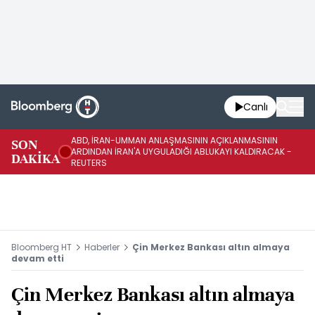
Canlı
ABD, İRAN-UMMAN ANLAŞMASININ AÇIKLANMASININ
AB
SON
ARDINDAN İRAN'A UYGULADIĞI ABLUKAYI KALDIRACAK -
GE
DAKİKA
REUTERS
UY
Bloomberg HT
Haberler
Çin Merkez Bankası altın almaya
devam etti
Çin Merkez Bankası altın almaya