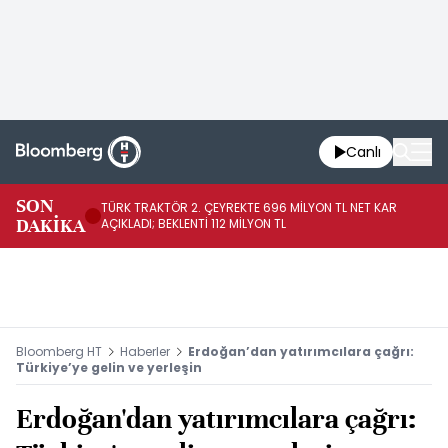
Canlı
SON
TÜRK TRAKTÖR 2. ÇEYREKTE 696 MİLYON TL NET KAR
AB
DAKİKA
AÇIKLADI; BEKLENTİ 112 MİLYON TL
Bloomberg HT
Haberler
Erdoğan’dan yatırımcılara çağrı:
Türkiye’ye gelin ve yerleşin
Erdoğan'dan yatırımcılara çağrı: