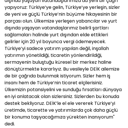
dışında yaşayan vatandaşlarımıza da yeni bir çağrı
yapıyoruz: Türkiye’ye gelin, Türkiye’ye yerleşin, sizler
de yeni ve güçlü Türkiye’nin büyüme hikayesinin bir
parçası olun. Ülkemize yerleşen yabancılar ve yurt
dışında yaşayan vatandaşlarımız belirli şartları
sağlamaları halinde yurt dışından elde ettikleri
gelirler için 20 yıl boyunca vergi ödemeyecek.
Türkiye’yi sadece yatırım yapılan değil, inşallah
yatırımın yönetildiği, ticaretin yönlendirildiği,
sermayenin buluştuğu küresel bir merkez haline
dönüştürmekte kararlıyız. Bu vesileyle DEİK ailemize
de bir çağrıda bulunmak istiyorum. Sizler hem iş
insanı hem de Türkiye’nin ticaret elçilerisiniz.
Ülkemizin potansiyelini ve sunduğu fırsatları dünyaya
en iyi anlatacak olan sizlersiniz. Sizlerden bu konuda
destek bekliyoruz. DEİK’le el ele vererek Türkiye’yi
üretimde, ticarette ve yatırımlarda çok daha güçlü
bir konuma taşıyacağımıza yürekten inanıyorum"
dedi.