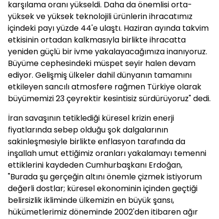
karşılama oranı yükseldi. Daha da önemlisi orta-
yüksek ve yüksek teknolojili ürünlerin ihracatımız
içindeki payı yüzde 44'e ulaştı. Haziran ayında takvim
etkisinin ortadan kalkmasıyla birlikte ihracatta
yeniden güçlü bir ivme yakalayacağımıza inanıyoruz.
Büyüme cephesindeki müspet seyir halen devam
ediyor. Gelişmiş ülkeler dahil dünyanın tamamını
etkileyen sancılı atmosfere rağmen Türkiye olarak
büyümemizi 23 çeyrektir kesintisiz sürdürüyoruz" dedi.
İran savaşının tetiklediği küresel krizin enerji
fiyatlarında sebep olduğu şok dalgalarının
sakinleşmesiyle birlikte enflasyon tarafında da
inşallah umut ettiğimiz oranları yakalamayı temenni
ettiklerini kaydeden Cumhurbaşkanı Erdoğan,
"Burada şu gerçeğin altını önemle çizmek istiyorum
değerli dostlar; küresel ekonominin içinden geçtiği
belirsizlik ikliminde ülkemizin en büyük şansı,
hükümetlerimiz döneminde 2002'den itibaren ağır