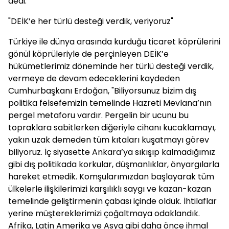
dedi.
"DEİK’e her türlü desteği verdik, veriyoruz"
Türkiye ile dünya arasında kurduğu ticaret köprülerini
gönül köprüleriyle de perçinleyen DEİK’e
hükümetlerimiz döneminde her türlü desteği verdik,
vermeye de devam edeceklerini kaydeden
Cumhurbaşkanı Erdoğan, "Biliyorsunuz bizim dış
politika felsefemizin temelinde Hazreti Mevlana’nın
pergel metaforu vardır. Pergelin bir ucunu bu
topraklara sabitlerken diğeriyle cihanı kucaklamayı,
yakın uzak demeden tüm kıtaları kuşatmayı görev
biliyoruz. İç siyasette Ankara’ya sıkışıp kalmadığımız
gibi dış politikada korkular, düşmanlıklar, önyargılarla
hareket etmedik. Komşularımızdan başlayarak tüm
ülkelerle ilişkilerimizi karşılıklı saygı ve kazan-kazan
temelinde geliştirmenin çabası içinde olduk. İhtilaflar
yerine müştereklerimizi çoğaltmaya odaklandık.
Afrika, Latin Amerika ve Asya gibi daha önce ihmal