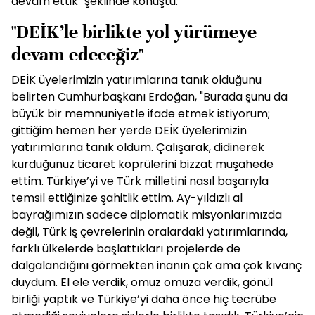
devam ettik" şeklinde konuştu.
"DEİK’le birlikte yol yürümeye
devam edeceğiz"
DEİK üyelerimizin yatırımlarına tanık olduğunu
belirten Cumhurbaşkanı Erdoğan, "Burada şunu da
büyük bir memnuniyetle ifade etmek istiyorum;
gittiğim hemen her yerde DEİK üyelerimizin
yatırımlarına tanık oldum. Çalışarak, didinerek
kurduğunuz ticaret köprülerini bizzat müşahede
ettim. Türkiye’yi ve Türk milletini nasıl başarıyla
temsil ettiğinize şahitlik ettim. Ay-yıldızlı al
bayrağımızın sadece diplomatik misyonlarımızda
değil, Türk iş çevrelerinin oralardaki yatırımlarında,
farklı ülkelerde başlattıkları projelerde de
dalgalandığını görmekten inanın çok ama çok kıvanç
duydum. El ele verdik, omuz omuza verdik, gönül
birliği yaptık ve Türkiye’yi daha önce hiç tecrübe