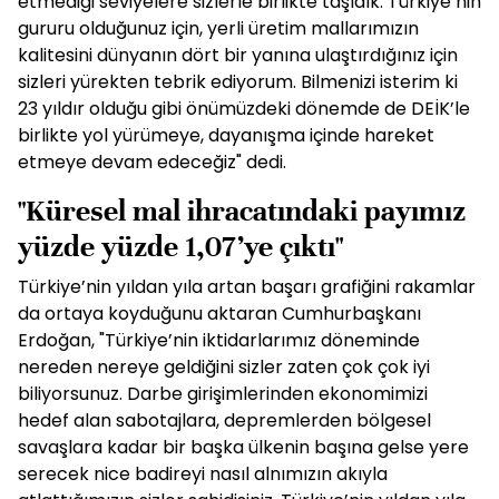
etmediği seviyelere sizlerle birlikte taşıdık. Türkiye’nin
gururu olduğunuz için, yerli üretim mallarımızın
kalitesini dünyanın dört bir yanına ulaştırdığınız için
sizleri yürekten tebrik ediyorum. Bilmenizi isterim ki
23 yıldır olduğu gibi önümüzdeki dönemde de DEİK’le
birlikte yol yürümeye, dayanışma içinde hareket
etmeye devam edeceğiz" dedi.
"Küresel mal ihracatındaki payımız
yüzde yüzde 1,07’ye çıktı"
Türkiye’nin yıldan yıla artan başarı grafiğini rakamlar
da ortaya koyduğunu aktaran Cumhurbaşkanı
Erdoğan, "Türkiye’nin iktidarlarımız döneminde
nereden nereye geldiğini sizler zaten çok çok iyi
biliyorsunuz. Darbe girişimlerinden ekonomimizi
hedef alan sabotajlara, depremlerden bölgesel
savaşlara kadar bir başka ülkenin başına gelse yere
serecek nice badireyi nasıl alnımızın akıyla