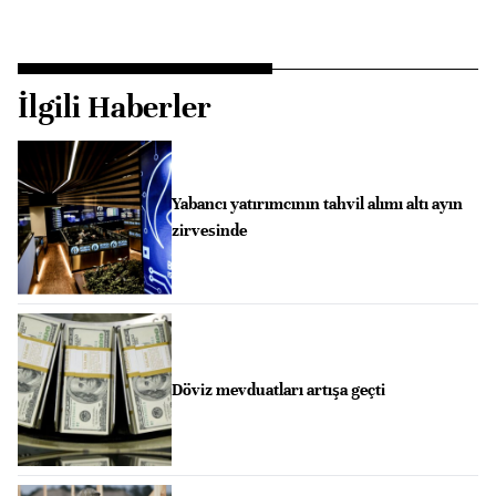
İlgili Haberler
Yabancı yatırımcının tahvil alımı altı ayın
zirvesinde
Döviz mevduatları artışa geçti