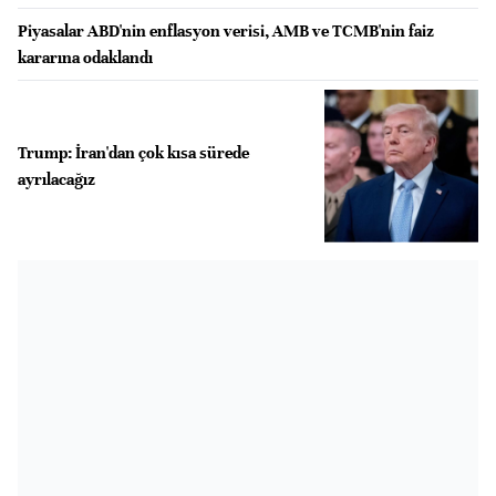
Piyasalar ABD'nin enflasyon verisi, AMB ve TCMB'nin faiz
kararına odaklandı
Trump: İran'dan çok kısa sürede
ayrılacağız