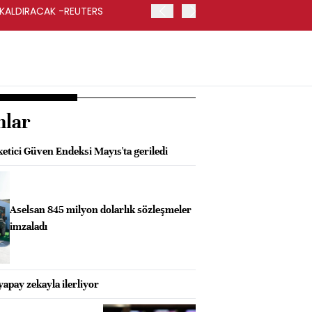
 KALDIRACAK -REUTERS
ABD DIŞİŞLERİ BAKANLIĞI
UYGULANACAK
nlar
tici Güven Endeksi Mayıs'ta geriledi
Aselsan 845 milyon dolarlık sözleşmeler
imzaladı
yapay zekayla ilerliyor