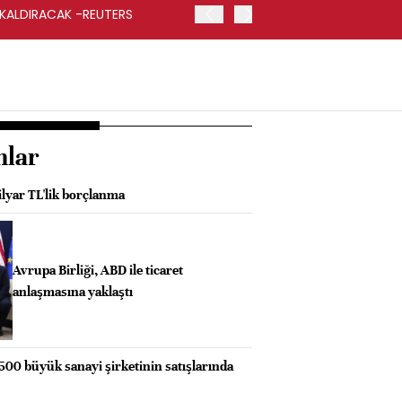
 KALDIRACAK -REUTERS
ABD DIŞİŞLERİ BAKANLIĞI
UYGULANACAK
nlar
ilyar TL'lik borçlanma
Avrupa Birliği, ABD ile ticaret
anlaşmasına yaklaştı
 500 büyük sanayi şirketinin satışlarında