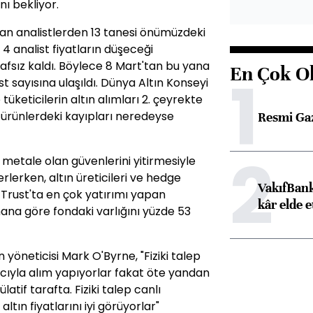
ı bekliyor.
an analistlerden 13 tanesi önümüzdeki
4 analist fiyatların düşeceği
rafsız kaldı. Böylece 8 Mart'tan bu yana
En Çok O
1
st sayısına ulaşıldı. Dünya Altın Konseyi
üketicilerin altın alımları 2. çeyrekte
ürünlerdeki kayıpları neredeyse
Resmi Ga
2
rı metale olan güvenlerini yitirmesiyle
lerlerken, altın üreticileri ve hedge
VakıfBank
 Trust'ta en çok yatırımı yapan
kâr elde e
mana göre fondaki varlığını yüzde 53
yöneticisi Mark O'Byrne, "Fiziki talep
cıyla alım yapıyorlar fakat öte yandan
atif tarafta. Fiziki talep canlı
ltın fiyatlarını iyi görüyorlar"