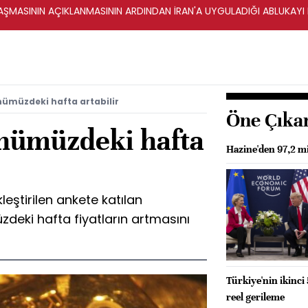
ŞMASININ AÇIKLANMASININ ARDINDAN İRAN'A UYGULADIĞI ABLUKAYI
önümüzdeki hafta artabilir
Öne Çıka
 önümüzdeki hafta
Hazine'den 97,2 m
ştirilen ankete katılan
deki hafta fiyatların artmasını
Türkiye'nin ikinci
reel gerileme