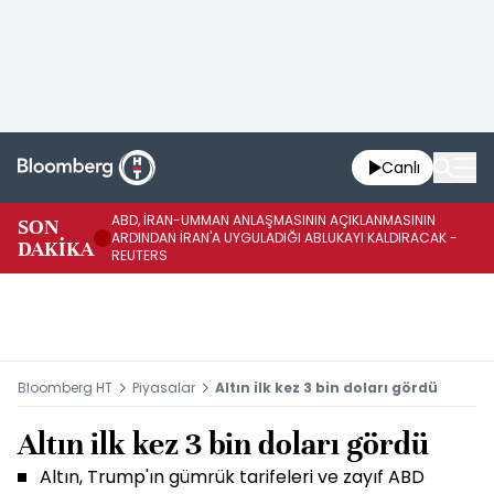
Canlı
ABD, İRAN-UMMAN ANLAŞMASININ AÇIKLANMASININ
AB
SON
ARDINDAN İRAN'A UYGULADIĞI ABLUKAYI KALDIRACAK -
GE
DAKİKA
REUTERS
UY
Bloomberg HT
Piyasalar
Altın ilk kez 3 bin doları gördü
Altın ilk kez 3 bin doları gördü
Altın, Trump'ın gümrük tarifeleri ve zayıf ABD