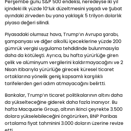
Perşembe günü S&P 500 endeksi, neredeyse iki yıl
içindeki ilk yüzde 10’luk düzeltmesini yaşadı ve Şubat
ayındaki zirveden bu yana yaklaşık 5 trilyon dolarlık
piyasa değeri silindi.
Piyasadaki olumsuz hava, Trump’ın Avrupa şarabı,
şampanyası ve diğer alkollü içeceklerine yüzde 200
gümrük vergisi uygulama tehdidinde bulunmasıyla
daha da kötüleşti. Ayrıca, bu hafta yürürlüğe giren
çelik ve alüminyum vergilerini kaldırmayacağını ve 2
Nisan itibarıyla yürürlüğe girecek küresel ticaret
ortaklarına yönelik geniş kapsamlı karşılıklı
tarifelerden geri adım atmayacağını belirtti.
Bankalar, Trump’ın ticaret politikalarının altını daha
da yükselteceğine giderek daha fazla inanıyor. Bu
hafta Macquarie Group, altının ikinci çeyrekte 3.500
dolara yükselebileceğini öngörürken, BNP Paribas
ortalama fiyat tahminini 3.000 doların üzerine revize
etti.