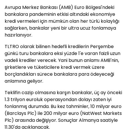
Avrupa Merkez Bankası (AMB) Euro Bölgesi'ndeki
bankalara pandeminin etkisi altındaki ekonomiye
kredi vermeleri için mümkün olan her türlü kolaylığı
sağlarken, bankalar yeni bir ultra ucuz fonlamaya
hazırlanıyor.
TLTRO olarak bilinen hedefli kredilerin Perşembe
günkü turu bankalara eksi yüzde 1'e varan faizli uzun
vadeli krediler verecek. Yani bunun anlamı AMB'nin,
şirketlere ve tüketicilere kredi vermek üzere
borçlandıkları sürece bankalara para ödeyeceği
anlamına geliyor.
Teklifin cazip olmasına karşın bankalar, üç ay önceki
1.3 trilyon euroluk operasyondan dolayı zaten iyi
fonlanmış durumda. Bu kez tahminler, 10 milyar euro
(Barclays Plc) ile 200 milyar euro (NatWest Markets
Plc) arasında değişiyor. Sonuçlar Almanya saatiyle
11.30'da açıklanacak.