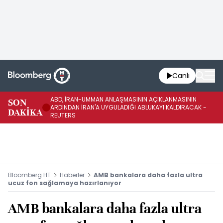
Canlı
ABD, İRAN-UMMAN ANLAŞMASININ AÇIKLANMASININ
AB
SON
ARDINDAN İRAN'A UYGULADIĞI ABLUKAYI KALDIRACAK -
GE
DAKİKA
REUTERS
UY
Bloomberg HT
Haberler
AMB bankalara daha fazla ultra
ucuz fon sağlamaya hazırlanıyor
AMB bankalara daha fazla ultra