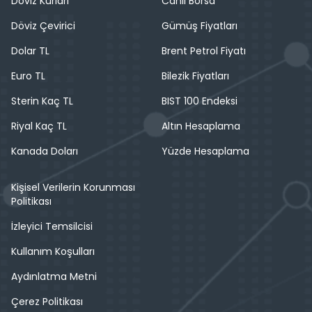
Döviz Kurları
Canlı Borsa
Döviz Çevirici
Gümüş Fiyatları
Dolar TL
Brent Petrol Fiyatı
Euro TL
Bilezik Fiyatları
Sterin Kaç TL
BIST 100 Endeksi
Riyal Kaç TL
Altın Hesaplama
Kanada Doları
Yüzde Hesaplama
Kişisel Verilerin Korunması
Politikası
İzleyici Temsilcisi
Kullanım Koşulları
Aydınlatma Metni
Çerez Politikası