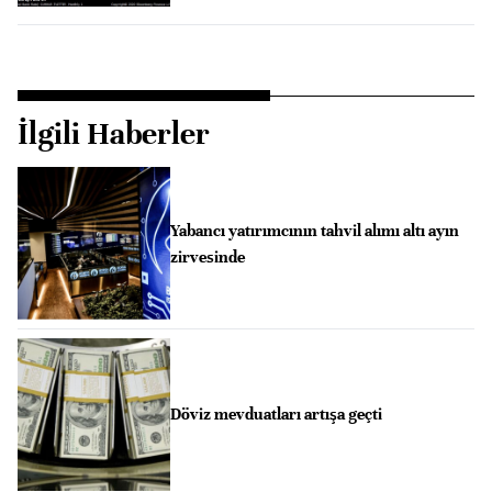
İlgili Haberler
Yabancı yatırımcının tahvil alımı altı ayın
zirvesinde
Döviz mevduatları artışa geçti