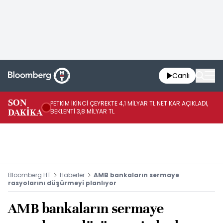
Canlı
SON
PETKİM İKİNCİ ÇEYREKTE 4,1 MİLYAR TL NET KAR AÇIKLADI,
İR
DAKİKA
BEKLENTİ 3,8 MİLYAR TL
UY
Bloomberg HT
Haberler
AMB bankaların sermaye
rasyolarını düşürmeyi planlıyor
AMB bankaların sermaye