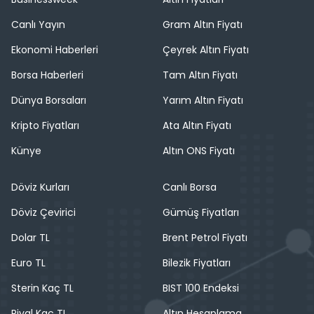
Canlı Yayın
Gram Altın Fiyatı
Ekonomi Haberleri
Çeyrek Altın Fiyatı
Borsa Haberleri
Tam Altın Fiyatı
Dünya Borsaları
Yarım Altın Fiyatı
Kripto Fiyatları
Ata Altın Fiyatı
Künye
Altın ONS Fiyatı
Döviz Kurları
Canlı Borsa
Döviz Çevirici
Gümüş Fiyatları
Dolar TL
Brent Petrol Fiyatı
Euro TL
Bilezik Fiyatları
Sterin Kaç TL
BIST 100 Endeksi
Riyal Kaç TL
Altın Hesaplama