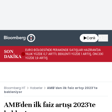
Canlı
EURO BÖLGESİ'NDE PERAKENDE SATIŞLAR HAZİRAN'DA
EU
SON
YILLIK YÜZDE 0,7 ARTTI; BEKLENTİ YÜZDE 1 ARTIŞ, ÖNCEKİ
AY
DAKİKA
YÜZDE 1,9 ARTIŞ
ÖN
Bloomberg HT
Haberler
AMB’den ilk faiz artışı 2023’te
bekleniyor
AMB'den ilk faiz artışı 2023'te