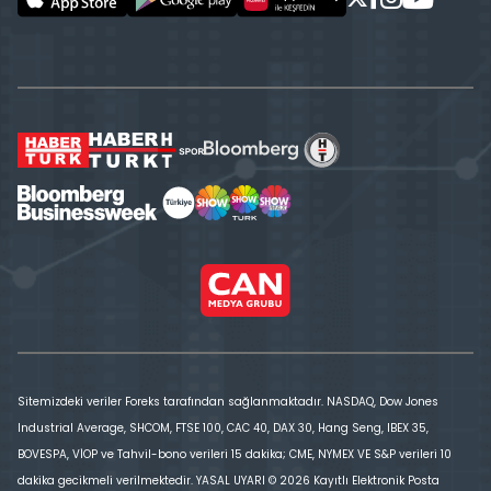
Sitemizdeki veriler Foreks tarafından sağlanmaktadır. NASDAQ, Dow Jones
Industrial Average, SHCOM, FTSE 100, CAC 40, DAX 30, Hang Seng, IBEX 35,
BOVESPA, VİOP ve Tahvil-bono verileri 15 dakika; CME, NYMEX VE S&P verileri 10
dakika gecikmeli verilmektedir. YASAL UYARI © 2026 Kayıtlı Elektronik Posta