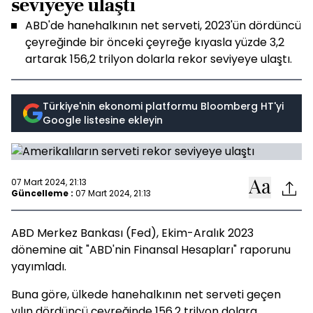
seviyeye ulaştı
ABD'de hanehalkının net serveti, 2023'ün dördüncü
çeyreğinde bir önceki çeyreğe kıyasla yüzde 3,2
artarak 156,2 trilyon dolarla rekor seviyeye ulaştı.
Türkiye'nin ekonomi platformu Bloomberg HT'yi
Google listesine ekleyin
07 Mart 2024, 21:13
Güncelleme :
07 Mart 2024, 21:13
ABD Merkez Bankası (Fed), Ekim-Aralık 2023
dönemine ait "ABD'nin Finansal Hesapları" raporunu
yayımladı.
Buna göre, ülkede hanehalkının net serveti geçen
yılın dördüncü çeyreğinde 156,2 trilyon dolara