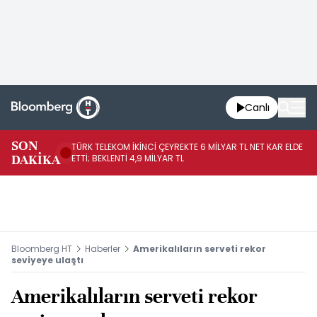
Canlı
SON
TÜRK TELEKOM İKİNCİ ÇEYREKTE 6 MİLYAR TL NET KAR ELDE
AB
DAKİKA
ETTİ; BEKLENTİ 4,9 MİLYAR TL
İR
Bloomberg HT
Haberler
Amerikalıların serveti rekor
seviyeye ulaştı
Amerikalıların serveti rekor