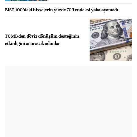
BIST 100’deki hisselerin yüzde 70’i endeksi yakalayamadı
TCMB'den döviz dönüşüm desteğinin
etkinliğini artıracak adımlar