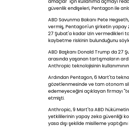
amaçlar" için kullanıma açmayı redd
güvenlik endişeleri, Pentagon ile anl
ABD Savunma Bakanı Pete Hegseth, 
vermiş, Pentagon'un şirketin yapay z
27 Şubat'a kadar izin vermedikleri 
kaybetme riskinin bulunduğunu söyle
ABD Başkanı Donald Trump da 27 Şu
arasında yaşanan tartışmaların ar
Anthropic teknolojisinin kullanımını
Ardından Pentagon, 6 Mart'ta teknol
gözetlenmesinde ve tam otonom sila
edemeyeceğini açıklayan firmayı "teda
etmişti.
Anthropic, 9 Mart'ta ABD hükümetin
yetkililerinin yapay zeka güvenliği 
yasa dışı şekilde misilleme yaptığını 