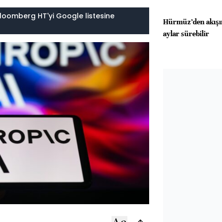
loomberg HT'yi Google listesine
Hürmüz’den akışı
aylar sürebilir