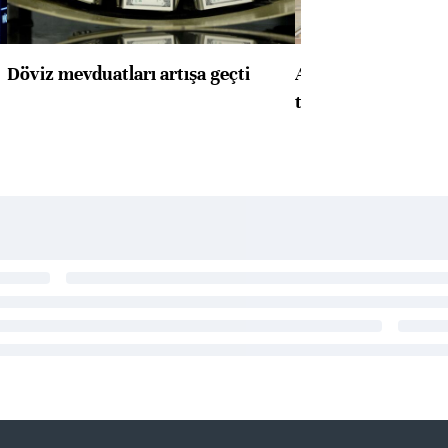
Döviz mevduatları artışa geçti
ABD'de konut başla
toparlandı