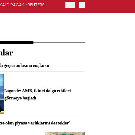
 KALDIRACAK -REUTERS
ABD DIŞİŞLERİ BAKANLIĞI
UYGULANACAK
nlar
da geçici anlaşma coşkusu
Lagarde: AMB, ikinci dalga etkileri
görmeye başladı
e olan piyasa varlıklarını destekler"