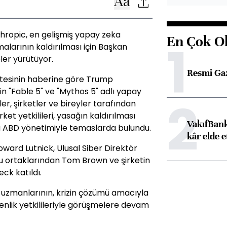
hropic, en gelişmiş yapay zeka
En Çok O
1
malarının kaldırılması için Başkan
er yürütüyor.
Resmi Ga
tesinin haberine göre Trump
in "Fable 5" ve "Mythos 5" adlı yapay
2
r, şirketler ve bireyler tarafından
ket yetkilileri, yasağın kaldırılması
VakıfBank
 ABD yönetimiyle temaslarda bulundu.
kâr elde e
ard Lutnick, Ulusal Siber Direktör
u ortaklarından Tom Brown ve şirketin
ck katıldı.
k uzmanlarının, krizin çözümü amacıyla
nlik yetkilileriyle görüşmelere devam