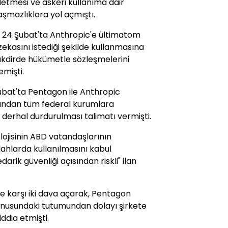
etmesi ve askeri kullanıma dair
aşmazlıklara yol açmıştı.
24 Şubat'ta Anthropic'e ültimatom
ekasını istediği şekilde kullanmasına
takdirde hükümetle sözleşmelerini
mişti.
bat'ta Pentagon ile Anthropic
dından tüm federal kurumlara
n derhal durdurulması talimatı vermişti.
ojisinin ABD vatandaşlarının
hlarda kullanılmasını kabul
rik güvenliği açısından riskli" ilan
e karşı iki dava açarak, Pentagon
konusundaki tutumundan dolayı şirkete
iddia etmişti.