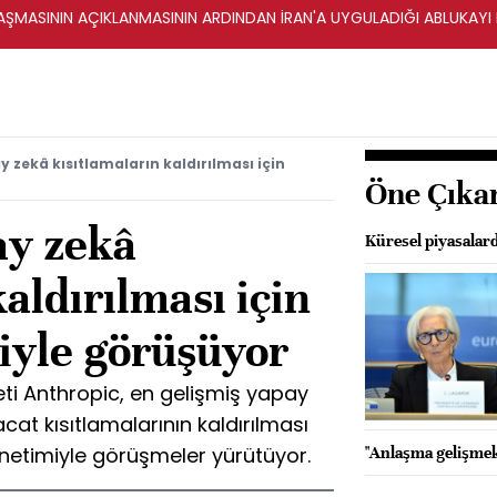
ŞMASININ AÇIKLANMASININ ARDINDAN İRAN'A UYGULADIĞI ABLUKAYI
 zekâ kısıtlamaların kaldırılması için
Öne Çıka
ay zekâ
Küresel piyasalar
aldırılması için
yle görüşüyor
ti Anthropic, en gelişmiş yapay
acat kısıtlamalarının kaldırılması
netimiyle görüşmeler yürütüyor.
"Anlaşma gelişmekt